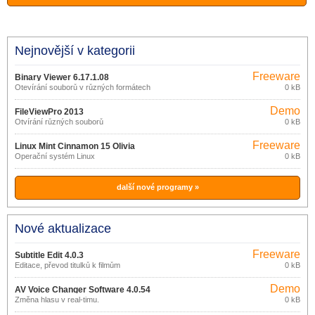
Nejnovější v kategorii
Freeware
Binary Viewer 6.17.1.08
Otevírání souborů v různých formátech
0 kB
Demo
FileViewPro 2013
Otvírání různých souborů
0 kB
Freeware
Linux Mint Cinnamon 15 Olivia
Operační systém Linux
0 kB
další nové programy »
Nové aktualizace
Freeware
Subtitle Edit 4.0.3
Editace, převod titulků k filmům
0 kB
Demo
AV Voice Changer Software 4.0.54
Změna hlasu v real-timu.
0 kB