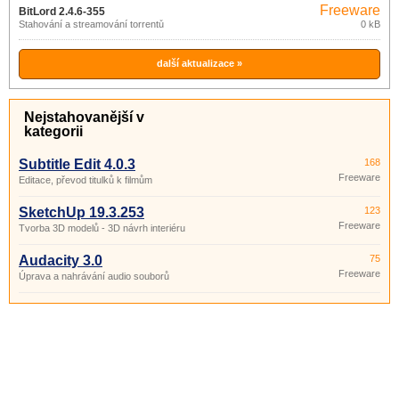
Freeware
BitLord 2.4.6-355
Stahování a streamování torrentů
0 kB
další aktualizace »
Nejstahovanější v
kategorii
Subtitle Edit 4.0.3
168
Freeware
Editace, převod titulků k filmům
SketchUp 19.3.253
123
Freeware
Tvorba 3D modelů - 3D návrh interiéru
Audacity 3.0
75
Freeware
Úprava a nahrávání audio souborů