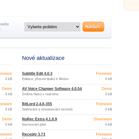
 nebo
.
Nové aktualizace
eeware
Subtitle Edit 4.0.3
Freeware
0 kB
Editace, převod titulků k filmům
0 kB
Demo
AV Voice Changer Software 4.0.54
Demo
0 kB
Změna hlasu v real-timu.
0 kB
eeware
BitLord 2.4.6-355
Freeware
0 kB
Stahování a streamování torrentů
0 kB
Demo
NoRec Extra 4.1.0.9
Shareware
0 kB
Normování jídel
0 kB
eeware
Recepty 3.73
Freeware