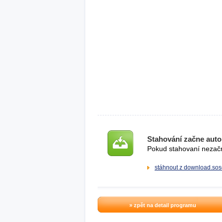
Stahování začne auto
Pokud stahovaní nezačne
stáhnout z download.sos
» zpět na detail programu