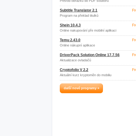
Převod obrázků do PDF souboru
Subtitle Translator 2.1
Fr
Program na překlad titulků
Shein 10.4.3
Fr
Online nakupování pře mobilní aplikaci
Temu 2.43.0
Fr
Online nákupní aplikace
DriverPack Solution Online 17.7.56
Fr
Aktualizace ovladačů
Cryptofolio V 2.2
Fr
Aktuální kurz kryptoměn do mobiliu
další nové programy »