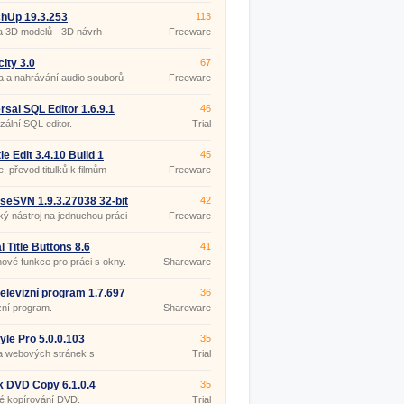
hUp 19.3.253
113
a 3D modelů - 3D návrh
Freeware
ru
ity 3.0
67
 a nahrávání audio souborů
Freeware
rsal SQL Editor 1.6.9.1
46
zální SQL editor.
Trial
le Edit 3.4.10 Build 1
45
ble
e, převod titulků k filmům
Freeware
iseSVN 1.9.3.27038 32-bit
42
ký nástroj na jednuchou práci
Freeware
Version.
l Title Buttons 8.6
41
nové funkce pro práci s okny.
Shareware
 televizní program 1.7.697
36
zní program.
Shareware
yle Pro 5.0.0.103
35
a webových stránek s
Trial
tím CSS a XHTML.
k DVD Copy 6.1.0.4
35
é kopírování DVD.
Trial