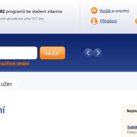
Košík
882
programů ke stažení zdarma
je prázdný
ední aktualizace před 577 dny
Přihlášení
ozšířené hledání
SLUŽBY
ní
Nejst
Subtit
Editac