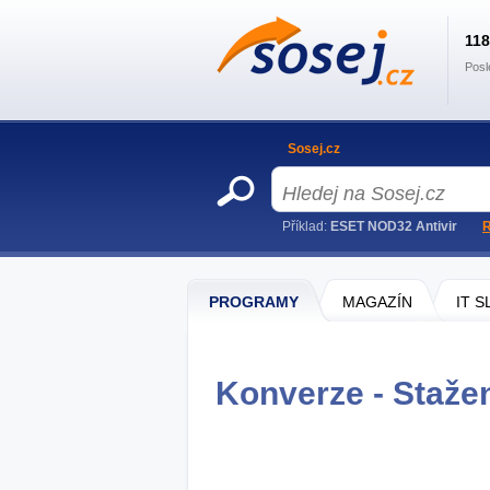
11
Posl
Sosej.cz
Příklad:
ESET NOD32 Antivir
R
PROGRAMY
MAGAZÍN
IT 
Konverze - Staže