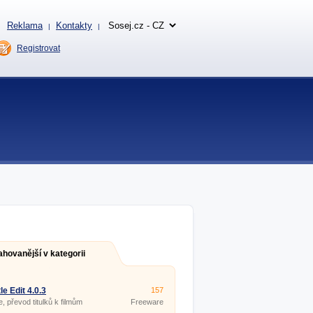
Reklama
Kontakty
|
|
Registrovat
ahovanější v kategorii
le Edit 4.0.3
157
e, převod titulků k filmům
Freeware