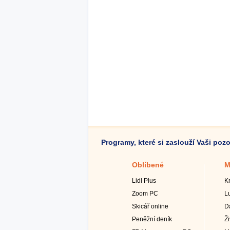
Programy, které si zaslouží Vaši poz
Oblíbené
M
Lidl Plus
K
Zoom PC
L
Skicář online
D
Peněžní deník
Ž