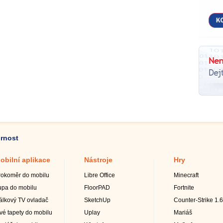
ornost
obilní aplikace
Nástroje
Hry
rokoměr do mobilu
Libre Office
Minecraft
upa do mobilu
FloorPAD
Fortnite
álkový TV ovladač
SketchUp
Counter-Strike 1.6
ivé tapety do mobilu
Uplay
Mariáš