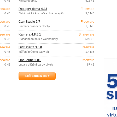
0 kB
Kniha receptů.
822 kB
eeware
Recepty doma 4.43
Freeware
0 kB
Elektronická kuchařka plná receptů.
9,6 MB
eeware
CamStudio 2.7
Freeware
0 kB
Snímání pracovní plochy
1,3 MB
eeware
Kamera 4.8.5.1
Shareware
0 kB
Ukládání snímků z webkamery
599 kB
eeware
Bitmeter 2 3.6.0
Freeware
0 kB
Měření průtoku dat v síti
1,4 MB
eeware
OneLoupe 5.01
Freeware
0 kB
Lupa a zjištění barvy pixelu
87 kB
další aktualizace »