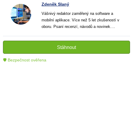
Zdeněk Slaný
Vášnivý redaktor zaměřený na software a
mobilní aplikace. Více než 5 let zkušeností v
oboru. Psaní recenzí, návodů a novinek.
Tvůrce jasných a informativních textů, které
pomáhají čtenářům lépe porozumět a využít
moderní technologie.
Stáhnout
🛡 Bezpečnost ověřena