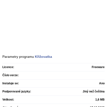
Parametry programu
Křižovatka
Licence:
Freeware
Číslo verze:
Instaluje se:
Ano
Podporované jazyky:
Jiný než čeština
Velikost:
1,6 MB