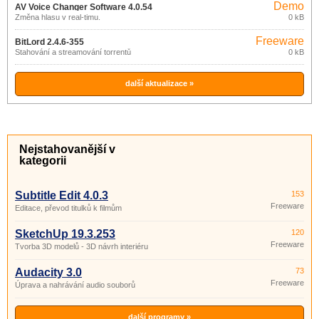
Demo
AV Voice Changer Software 4.0.54
Změna hlasu v real-timu.
0 kB
Freeware
BitLord 2.4.6-355
Stahování a streamování torrentů
0 kB
další aktualizace »
Nejstahovanější v
kategorii
Subtitle Edit 4.0.3
153
Freeware
Editace, převod titulků k filmům
SketchUp 19.3.253
120
Freeware
Tvorba 3D modelů - 3D návrh interiéru
Audacity 3.0
73
Freeware
Úprava a nahrávání audio souborů
další programy »