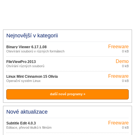
Nejnovější v kategorii
Freeware
Binary Viewer 6.17.1.08
Otevírání souborů v různých formátech
0 kB
Demo
FileViewPro 2013
Otvírání různých souborů
0 kB
Freeware
Linux Mint Cinnamon 15 Olivia
Operační systém Linux
0 kB
další nové programy »
Nové aktualizace
Freeware
Subtitle Edit 4.0.3
Editace, převod titulků k filmům
0 kB