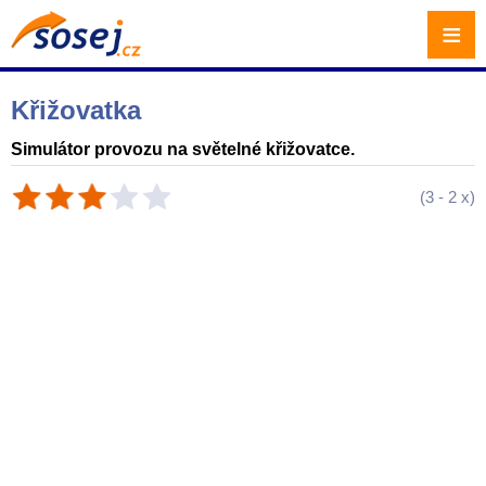
≡
Křižovatka
Simulátor provozu na světelné křižovatce.
(
3
-
2
x)