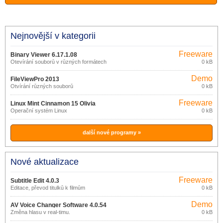
Nejnovější v kategorii
Freeware
Binary Viewer 6.17.1.08
Otevírání souborů v různých formátech
0 kB
Demo
FileViewPro 2013
Otvírání různých souborů
0 kB
Freeware
Linux Mint Cinnamon 15 Olivia
Operační systém Linux
0 kB
další nové programy »
Nové aktualizace
Freeware
Subtitle Edit 4.0.3
Editace, převod titulků k filmům
0 kB
Demo
AV Voice Changer Software 4.0.54
Změna hlasu v real-timu.
0 kB