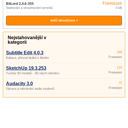
Freeware
BitLord 2.4.6-355
Stahování a streamování torrentů
0 kB
další aktualizace »
Nejstahovanější v
kategorii
Subtitle Edit 4.0.3
168
Freeware
Editace, převod titulků k filmům
SketchUp 19.3.253
124
Freeware
Tvorba 3D modelů - 3D návrh interiéru
Audacity 3.0
75
Freeware
Úprava a nahrávání audio souborů