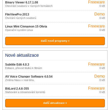
Freeware
Binary Viewer 6.17.1.08
Otevírání souborů v různých formátech
0 kB
Demo
FileViewPro 2013
Otvírání různých souborů
0 kB
Freeware
Linux Mint Cinnamon 15 Olivia
Operační systém Linux
0 kB
další nové programy »
Nové aktualizace
Freeware
Subtitle Edit 4.0.3
Editace, převod titulků k filmům
0 kB
Demo
AV Voice Changer Software 4.0.54
Změna hlasu v real-timu.
0 kB
Freeware
BitLord 2.4.6-355
Stahování a streamování torrentů
0 kB
další aktualizace »