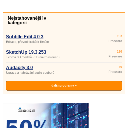
Nejstahovanější v
kategorii
Subtitle Edit 4.0.3
193
Freeware
Editace, převod titulků k filmům
SketchUp 19.3.253
126
Freeware
Tvorba 3D modelů - 3D návrh interiéru
Audacity 3.0
79
Freeware
Úprava a nahrávání audio souborů
další programy »