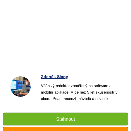
Zdeněk Slaný
Vášnivý redaktor zaměřený na software a
mobilní aplikace. Více než 5 let zkušeností v
oboru. Psaní recenzí, návodů a novinek.
Tvůrce jasných a informativních textů, které
pomáhají čtenářům lépe porozumět a využít
moderní technologie.
Stáhnout