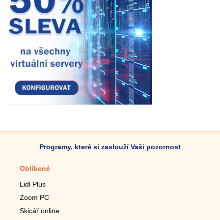
Programy, které si zaslouží Vaši pozornost
Oblíbené
Mobilní aplikace
Lidl Plus
Krokoměr do mobilu
Zoom PC
Lupa do mobilu
Skicář online
Dálkový TV ovladač