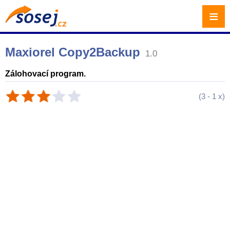
≡
Maxiorel Copy2Backup
1.0
Zálohovací program.
(
3
-
1
x)