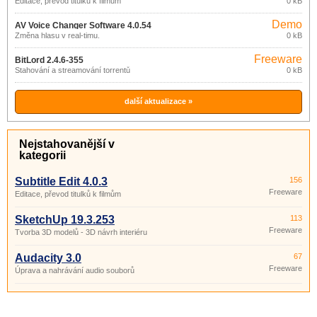
Editace, převod titulků k filmům
0 kB
Demo
AV Voice Changer Software 4.0.54
Změna hlasu v real-timu.
0 kB
Freeware
BitLord 2.4.6-355
Stahování a streamování torrentů
0 kB
další aktualizace »
Nejstahovanější v
kategorii
Subtitle Edit 4.0.3
156
Freeware
Editace, převod titulků k filmům
SketchUp 19.3.253
113
Freeware
Tvorba 3D modelů - 3D návrh interiéru
Audacity 3.0
67
Freeware
Úprava a nahrávání audio souborů