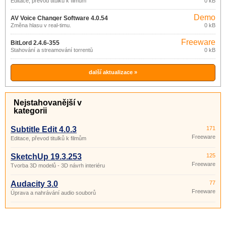
Editace, převod titulků k filmům
0 kB
Demo
AV Voice Changer Software 4.0.54
Změna hlasu v real-timu.
0 kB
Freeware
BitLord 2.4.6-355
Stahování a streamování torrentů
0 kB
další aktualizace »
Nejstahovanější v
kategorii
Subtitle Edit 4.0.3
171
Freeware
Editace, převod titulků k filmům
SketchUp 19.3.253
125
Freeware
Tvorba 3D modelů - 3D návrh interiéru
Audacity 3.0
77
Freeware
Úprava a nahrávání audio souborů