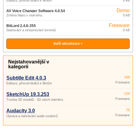
Editace, převod titulků k filmům
0 kB
Demo
AV Voice Changer Software 4.0.54
Změna hlasu v real-timu.
0 kB
Freeware
BitLord 2.4.6-355
Stahování a streamování torrentů
0 kB
další aktualizace »
Nejstahovanější v
kategorii
Subtitle Edit 4.0.3
168
Freeware
Editace, převod titulků k filmům
SketchUp 19.3.253
124
Freeware
Tvorba 3D modelů - 3D návrh interiéru
Audacity 3.0
75
Freeware
Úprava a nahrávání audio souborů