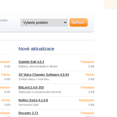
disku.
 nebo
.
Nové aktualizace
eeware
Subtitle Edit 4.0.3
Freeware
0 kB
Editace, převod titulků k filmům
0 kB
Demo
AV Voice Changer Software 4.0.54
Demo
0 kB
Změna hlasu v real-timu.
0 kB
eeware
BitLord 2.4.6-355
Freeware
0 kB
Stahování a streamování torrentů
0 kB
Demo
NoRec Extra 4.1.0.9
Shareware
0 kB
Normování jídel
0 kB
eeware
Recepty 3.73
Freeware