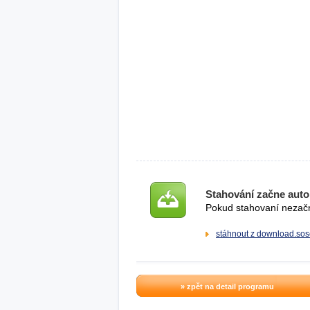
Stahování začne auto
Pokud stahovaní nezačne
stáhnout z download.sos
» zpět na detail programu