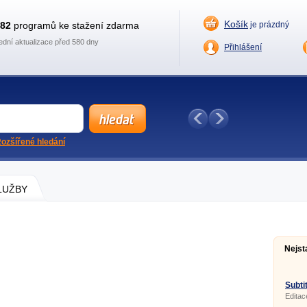
Košík
882
programů ke stažení zdarma
je prázdný
ední aktualizace před 580 dny
Přihlášení
ozšířené hledání
SLUŽBY
Nejst
Subtit
Editac