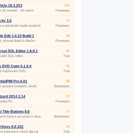
hUp 19.3.253
124
a 3D modelů - 3D návrh
Freeware
ru
ity 3.0
75
 a nahrávání audio souborů
Freeware
le Edit 3.4.10 Build 1
46
ble
e, převod titulků k filmům
Freeware
rsal SQL Editor 1.6.9.1
44
zální SQL editor.
Trial
k DVD Copy 6.1.0.4
42
é kopírování DVD.
Trial
tialPIM Pro 6.01
38
 asistent kontaktů, úkolů,
Shareware
a poznámek.
zard 2014 2.14
37
stika PC.
Freeware
l Title Buttons 8.6
37
nové funkce pro práci s okny.
Shareware
rSizes 8.0.102
34
ké zobrazení všech dat na
Trial