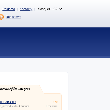
Reklama
Kontakty
|
|
Registrovat
ahovanější v kategorii
le Edit 4.0.3
170
e, převod titulků k filmům
Freeware