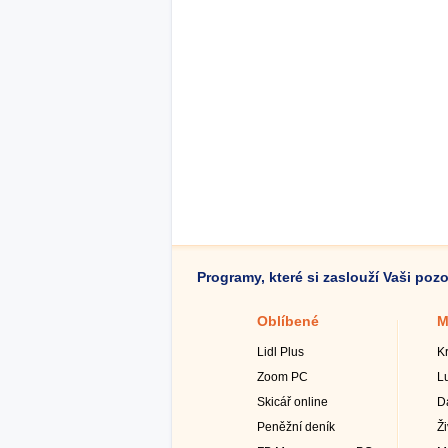
Programy, které si zaslouží Vaši poz
Oblíbené
M
Lidl Plus
K
Zoom PC
L
Skicář online
D
Peněžní deník
Ž