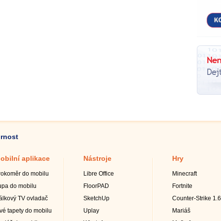
ornost
obilní aplikace
Nástroje
Hry
rokoměr do mobilu
Libre Office
Minecraft
upa do mobilu
FloorPAD
Fortnite
álkový TV ovladač
SketchUp
Counter-Strike 1.6
ivé tapety do mobilu
Uplay
Mariáš