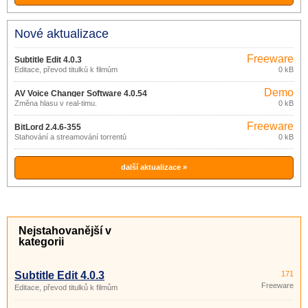
Nové aktualizace
Freeware
Subtitle Edit 4.0.3
Editace, převod titulků k filmům
0 kB
Demo
AV Voice Changer Software 4.0.54
Změna hlasu v real-timu.
0 kB
Freeware
BitLord 2.4.6-355
Stahování a streamování torrentů
0 kB
další aktualizace »
Nejstahovanější v
kategorii
Subtitle Edit 4.0.3
171
Freeware
Editace, převod titulků k filmům