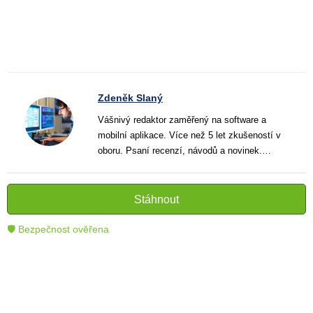
Zdeněk Slaný
Vášnivý redaktor zaměřený na software a
mobilní aplikace. Více než 5 let zkušeností v
oboru. Psaní recenzí, návodů a novinek.
Tvůrce jasných a informativních textů, které
pomáhají čtenářům lépe porozumět a využít
moderní technologie.
Stáhnout
🛡 Bezpečnost ověřena