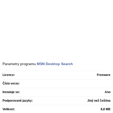
Parametry programu
MSN Desktop Search
Licence:
Freeware
Číslo verze:
Instaluje se:
Ano
Podporované jazyky:
Jiný než čeština
Velikost:
8,8 MB