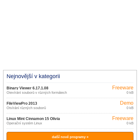
Nejnovější v kategorii
Freeware
Binary Viewer 6.17.1.08
Otevírání souborů v různých formátech
0 kB
Demo
FileViewPro 2013
Otvírání různých souborů
0 kB
Freeware
Linux Mint Cinnamon 15 Olivia
Operační systém Linux
0 kB
další nové programy »