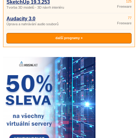
SketchUp 19.3.253
125
Freeware
Tvorba 3D modelů - 3D návrh interiéru
Audacity 3.0
77
Freeware
Úprava a nahrávání audio souborů
další programy »