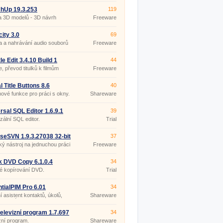
hUp 19.3.253
119
a 3D modelů - 3D návrh
Freeware
ru
ity 3.0
69
 a nahrávání audio souborů
Freeware
le Edit 3.4.10 Build 1
44
ble
e, převod titulků k filmům
Freeware
l Title Buttons 8.6
40
nové funkce pro práci s okny.
Shareware
rsal SQL Editor 1.6.9.1
39
zální SQL editor.
Trial
iseSVN 1.9.3.27038 32-bit
37
ký nástroj na jednuchou práci
Freeware
Version.
k DVD Copy 6.1.0.4
34
é kopírování DVD.
Trial
tialPIM Pro 6.01
34
 asistent kontaktů, úkolů,
Shareware
a poznámek.
 televizní program 1.7.697
34
zní program.
Shareware