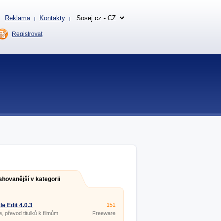
Reklama
Kontakty
|
|
Registrovat
ahovanější v kategorii
le Edit 4.0.3
151
e, převod titulků k filmům
Freeware