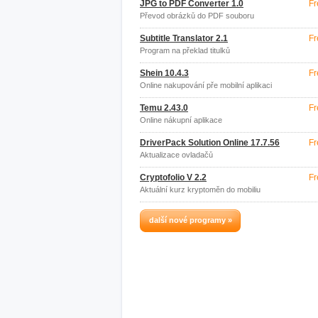
JPG to PDF Converter 1.0
Fr
Převod obrázků do PDF souboru
Subtitle Translator 2.1
Fr
Program na překlad titulků
Shein 10.4.3
Fr
Online nakupování pře mobilní aplikaci
Temu 2.43.0
Fr
Online nákupní aplikace
DriverPack Solution Online 17.7.56
Fr
Aktualizace ovladačů
Cryptofolio V 2.2
Fr
Aktuální kurz kryptoměn do mobiliu
další nové programy »