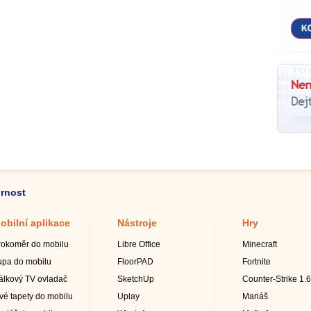
ornost
obilní aplikace
Nástroje
Hry
rokoměr do mobilu
Libre Office
Minecraft
upa do mobilu
FloorPAD
Fortnite
álkový TV ovladač
SketchUp
Counter-Strike 1.6
ivé tapety do mobilu
Uplay
Mariáš