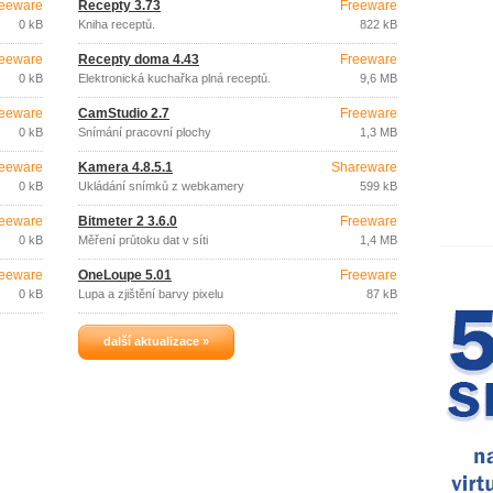
eeware
Recepty 3.73
Freeware
0 kB
Kniha receptů.
822 kB
eeware
Recepty doma 4.43
Freeware
0 kB
Elektronická kuchařka plná receptů.
9,6 MB
eeware
CamStudio 2.7
Freeware
0 kB
Snímání pracovní plochy
1,3 MB
eeware
Kamera 4.8.5.1
Shareware
0 kB
Ukládání snímků z webkamery
599 kB
eeware
Bitmeter 2 3.6.0
Freeware
0 kB
Měření průtoku dat v síti
1,4 MB
eeware
OneLoupe 5.01
Freeware
0 kB
Lupa a zjištění barvy pixelu
87 kB
další aktualizace »