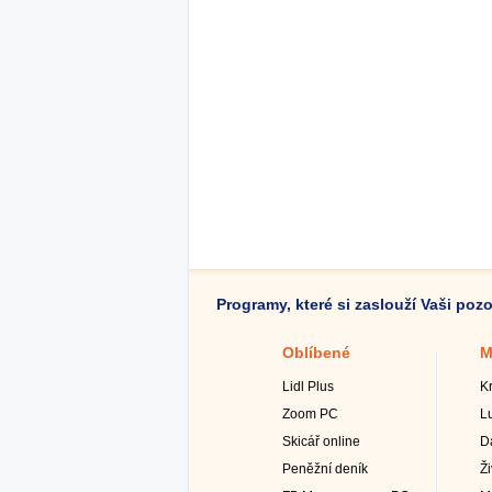
Programy, které si zaslouží Vaši poz
Oblíbené
M
Lidl Plus
K
Zoom PC
L
Skicář online
D
Peněžní deník
Ž