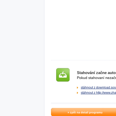
Stahování začne auto
Pokud stahovaní nezačne
stáhnout z download.sos
stáhnout z http://www.z
» zpět na detail programu