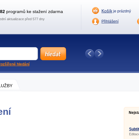
Košík
882
programů ke stažení zdarma
je prázdný
ední aktualizace před 577 dny
Přihlášení
ozšířené hledání
SLUŽBY
ení
Nejst
Subtit
Editac