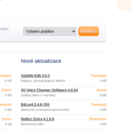
 nebo
.
Nové aktualizace
eeware
Subtitle Edit 4.0.3
Freeware
0 kB
Editace, převod titulků k filmům
0 kB
Demo
AV Voice Changer Software 4.0.54
Demo
0 kB
Změna hlasu v real-timu.
0 kB
eeware
BitLord 2.4.6-355
Freeware
0 kB
Stahování a streamování torrentů
0 kB
Demo
NoRec Extra 4.1.0.9
Shareware
0 kB
Normování jídel
0 kB