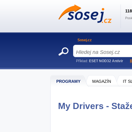
11
Posl
Sosej.cz
Příklad:
ESET NOD32 Antivir
R
PROGRAMY
MAGAZÍN
IT 
My Drivers - Staž