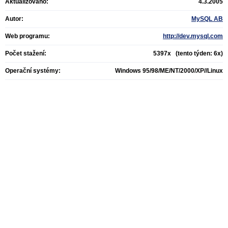
Aktualizováno:
4.3.2005
Autor:
MySQL AB
Web programu:
http://dev.mysql.com
Počet stažení:
5397x (tento týden: 6x)
Operační systémy:
Windows 95/98/ME/NT/2000/XP//Linux