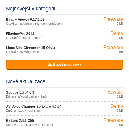
Nejnovější v kategorii
Freeware
Binary Viewer 6.17.1.08
Otevírání souborů v různých formátech
0 kB
Demo
FileViewPro 2013
Otvírání různých souborů
0 kB
Freeware
Linux Mint Cinnamon 15 Olivia
Operační systém Linux
0 kB
další nové programy »
Nové aktualizace
Freeware
Subtitle Edit 4.0.3
Editace, převod titulků k filmům
0 kB
Demo
AV Voice Changer Software 4.0.54
Změna hlasu v real-timu.
0 kB
Freeware
BitLord 2.4.6-355
Stahování a streamování torrentů
0 kB