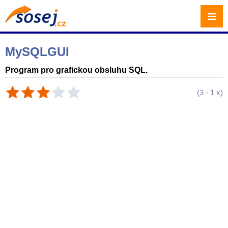
≡
MySQLGUI
Program pro grafickou obsluhu SQL.
(
3
-
1
x)