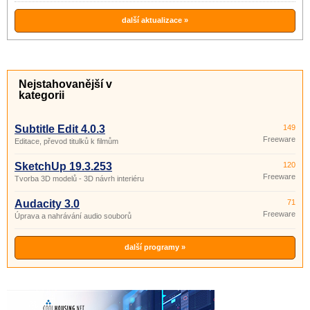
další aktualizace »
Nejstahovanější v
kategorii
Subtitle Edit 4.0.3
149
Freeware
Editace, převod titulků k filmům
SketchUp 19.3.253
120
Freeware
Tvorba 3D modelů - 3D návrh interiéru
Audacity 3.0
71
Freeware
Úprava a nahrávání audio souborů
další programy »