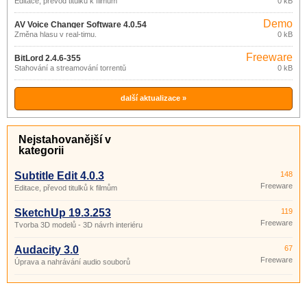
Editace, převod titulků k filmům
0 kB
Demo
AV Voice Changer Software 4.0.54
Změna hlasu v real-timu.
0 kB
Freeware
BitLord 2.4.6-355
Stahování a streamování torrentů
0 kB
další aktualizace »
Nejstahovanější v
kategorii
Subtitle Edit 4.0.3
148
Freeware
Editace, převod titulků k filmům
SketchUp 19.3.253
119
Freeware
Tvorba 3D modelů - 3D návrh interiéru
Audacity 3.0
67
Freeware
Úprava a nahrávání audio souborů