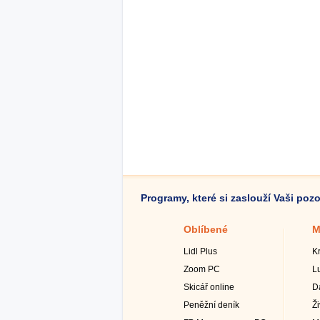
Programy, které si zaslouží Vaši poz
Oblíbené
M
Lidl Plus
K
Zoom PC
L
Skicář online
D
Peněžní deník
Ž