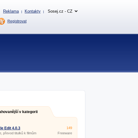
Reklama
Kontakty
|
|
Registrovat
ahovanější v kategorii
le Edit 4.0.3
149
e, převod titulků k filmům
Freeware