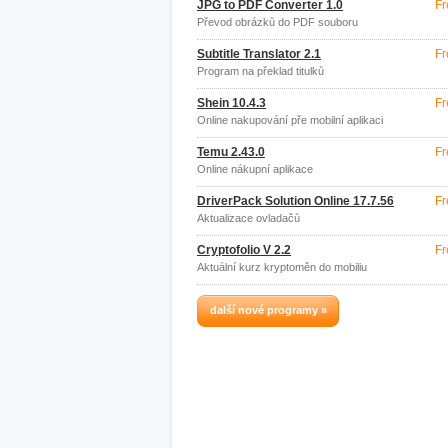
JPG to PDF Converter 1.0
Fr
Převod obrázků do PDF souboru
Subtitle Translator 2.1
Fr
Program na překlad titulků
Shein 10.4.3
Fr
Online nakupování pře mobilní aplikaci
Temu 2.43.0
Fr
Online nákupní aplikace
DriverPack Solution Online 17.7.56
Fr
Aktualizace ovladačů
Cryptofolio V 2.2
Fr
Aktuální kurz kryptoměn do mobiliu
další nové programy »