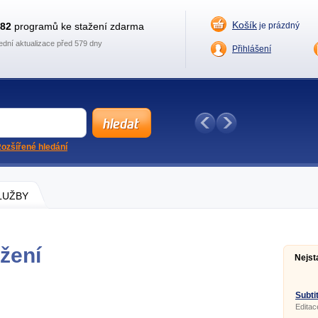
Košík
882
programů ke stažení zdarma
je prázdný
ední aktualizace před 579 dny
Přihlášení
ozšířené hledání
SLUŽBY
žení
Nejst
Subtit
Editac