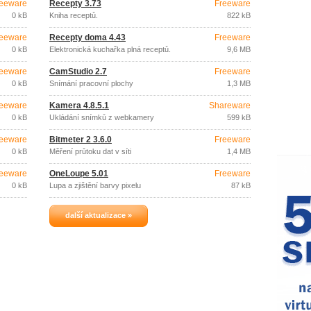
eeware
Recepty 3.73
Freeware
0 kB
Kniha receptů.
822 kB
eeware
Recepty doma 4.43
Freeware
0 kB
Elektronická kuchařka plná receptů.
9,6 MB
eeware
CamStudio 2.7
Freeware
0 kB
Snímání pracovní plochy
1,3 MB
eeware
Kamera 4.8.5.1
Shareware
0 kB
Ukládání snímků z webkamery
599 kB
eeware
Bitmeter 2 3.6.0
Freeware
0 kB
Měření průtoku dat v síti
1,4 MB
eeware
OneLoupe 5.01
Freeware
0 kB
Lupa a zjištění barvy pixelu
87 kB
další aktualizace »