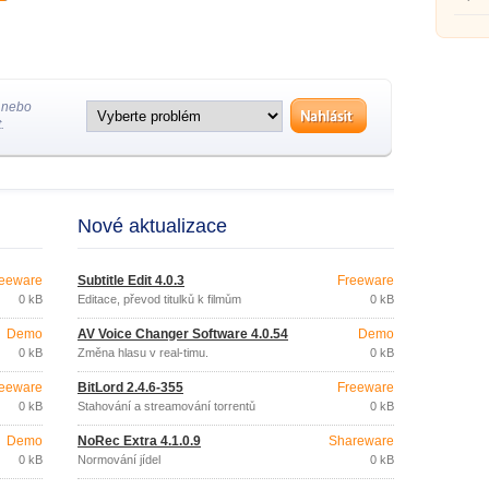
 nebo
.
Nové aktualizace
eeware
Subtitle Edit 4.0.3
Freeware
0 kB
Editace, převod titulků k filmům
0 kB
Demo
AV Voice Changer Software 4.0.54
Demo
0 kB
Změna hlasu v real-timu.
0 kB
eeware
BitLord 2.4.6-355
Freeware
0 kB
Stahování a streamování torrentů
0 kB
Demo
NoRec Extra 4.1.0.9
Shareware
0 kB
Normování jídel
0 kB