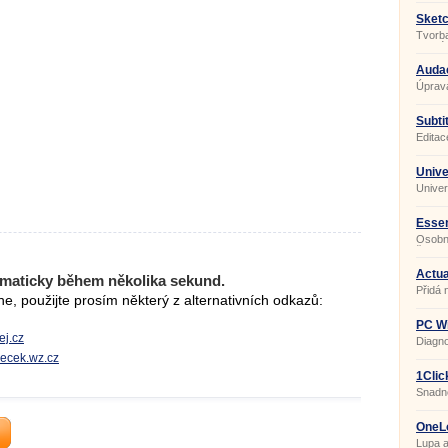
Sketc
Tvorb
interié
Audac
Úprava
Subtit
Porta
Editac
Unive
Univer
Essen
Osobní
času 
Actua
maticky během několika sekund.
Přidá 
, použijte prosím některý z alternativních odkazů:
PC Wi
ej.cz
Diagno
urecek.wz.cz
1Clic
Snadn
OneL
Lupa a