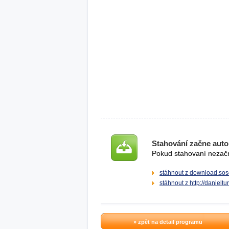
Stahování začne auto
Pokud stahovaní nezačne
stáhnout z download.sos
stáhnout z http://danielt
» zpět na detail programu