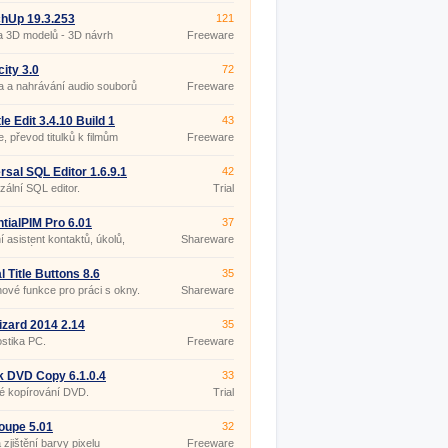
hUp 19.3.253
121
a 3D modelů - 3D návrh
Freeware
ru
ity 3.0
72
 a nahrávání audio souborů
Freeware
le Edit 3.4.10 Build 1
43
ble
e, převod titulků k filmům
Freeware
rsal SQL Editor 1.6.9.1
42
zální SQL editor.
Trial
tialPIM Pro 6.01
37
 asistent kontaktů, úkolů,
Shareware
a poznámek.
l Title Buttons 8.6
35
nové funkce pro práci s okny.
Shareware
zard 2014 2.14
35
stika PC.
Freeware
k DVD Copy 6.1.0.4
33
é kopírování DVD.
Trial
oupe 5.01
32
 zjištění barvy pixelu
Freeware