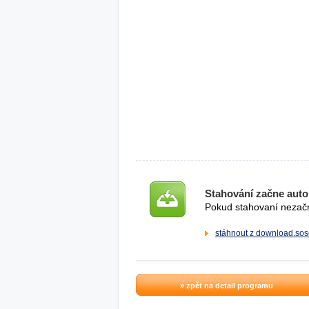
Stahování začne auto
Pokud stahovaní nezačne
stáhnout z download.sos
» zpět na detail programu