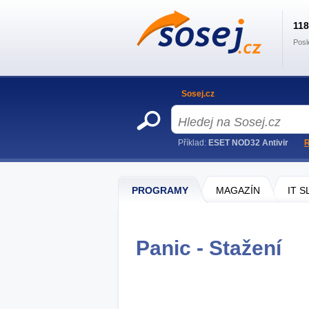
11
Posl
Sosej.cz
Příklad:
ESET NOD32 Antivir
R
PROGRAMY
MAGAZÍN
IT 
Panic - Stažení