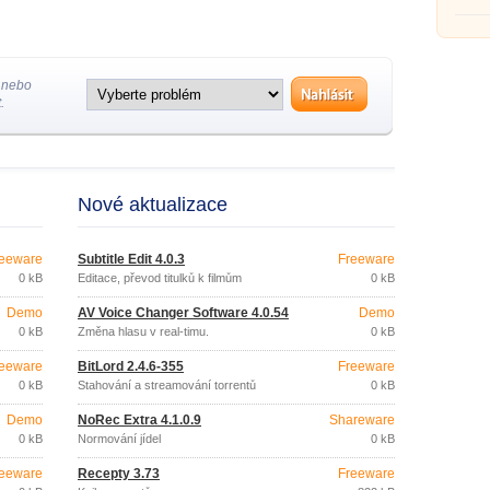
 nebo
.
Nové aktualizace
eeware
Subtitle Edit 4.0.3
Freeware
0 kB
Editace, převod titulků k filmům
0 kB
Demo
AV Voice Changer Software 4.0.54
Demo
0 kB
Změna hlasu v real-timu.
0 kB
eeware
BitLord 2.4.6-355
Freeware
0 kB
Stahování a streamování torrentů
0 kB
Demo
NoRec Extra 4.1.0.9
Shareware
0 kB
Normování jídel
0 kB
eeware
Recepty 3.73
Freeware