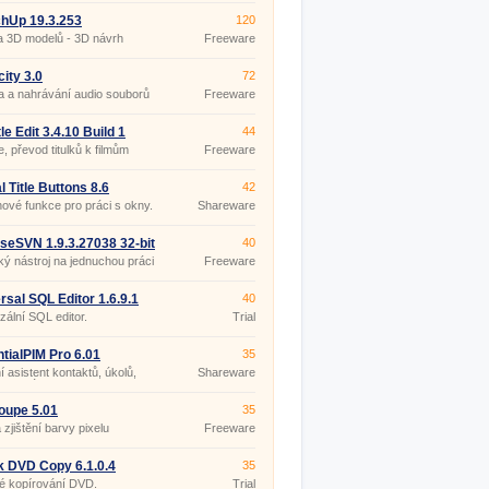
hUp 19.3.253
120
a 3D modelů - 3D návrh
Freeware
ru
ity 3.0
72
 a nahrávání audio souborů
Freeware
le Edit 3.4.10 Build 1
44
ble
e, převod titulků k filmům
Freeware
l Title Buttons 8.6
42
nové funkce pro práci s okny.
Shareware
iseSVN 1.9.3.27038 32-bit
40
ký nástroj na jednuchou práci
Freeware
Version.
rsal SQL Editor 1.6.9.1
40
zální SQL editor.
Trial
tialPIM Pro 6.01
35
 asistent kontaktů, úkolů,
Shareware
a poznámek.
oupe 5.01
35
 zjištění barvy pixelu
Freeware
k DVD Copy 6.1.0.4
35
é kopírování DVD.
Trial