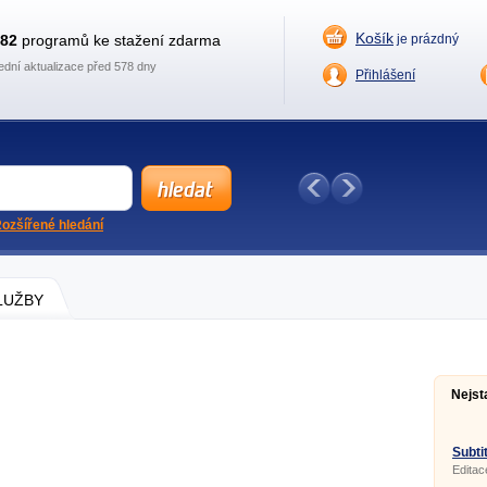
Košík
882
programů ke stažení zdarma
je prázdný
ední aktualizace před 578 dny
Přihlášení
ozšířené hledání
SLUŽBY
Nejst
Subtit
Editac