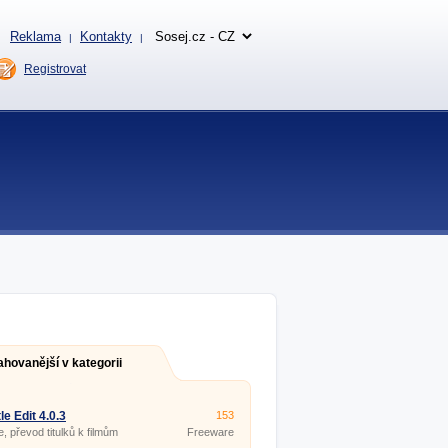
Reklama
Kontakty
|
|
Registrovat
ahovanější v kategorii
le Edit 4.0.3
153
e, převod titulků k filmům
Freeware