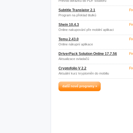
Převod obrázků do PDF souboru
Subtitle Translator 2.1
Fr
Program na překlad titulků
Shein 10.4.3
Fr
Online nakupování pře mobilní aplikaci
Temu 2.43.0
Fr
Online nákupní aplikace
DriverPack Solution Online 17.7.56
Fr
Aktualizace ovladačů
Cryptofolio V 2.2
Fr
Aktuální kurz kryptoměn do mobiliu
další nové programy »