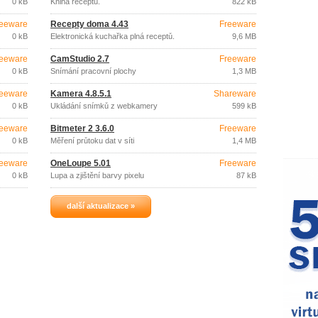
0 kB
Kniha receptů.
822 kB
eeware
Recepty doma 4.43
Freeware
0 kB
Elektronická kuchařka plná receptů.
9,6 MB
eeware
CamStudio 2.7
Freeware
0 kB
Snímání pracovní plochy
1,3 MB
eeware
Kamera 4.8.5.1
Shareware
0 kB
Ukládání snímků z webkamery
599 kB
eeware
Bitmeter 2 3.6.0
Freeware
0 kB
Měření průtoku dat v síti
1,4 MB
eeware
OneLoupe 5.01
Freeware
0 kB
Lupa a zjištění barvy pixelu
87 kB
další aktualizace »