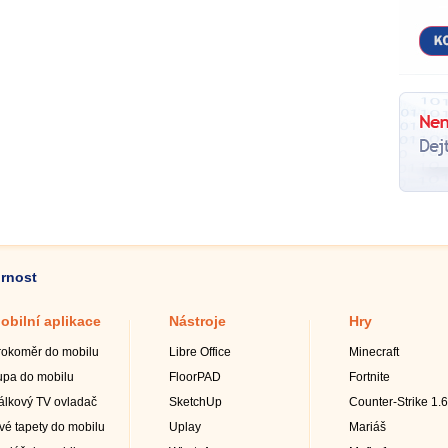
ornost
obilní aplikace
Nástroje
Hry
rokoměr do mobilu
Libre Office
Minecraft
upa do mobilu
FloorPAD
Fortnite
álkový TV ovladač
SketchUp
Counter-Strike 1.6
ivé tapety do mobilu
Uplay
Mariáš