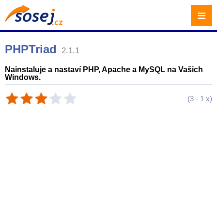
≡
PHPTriad
2.1.1
Nainstaluje a nastaví PHP, Apache a MySQL na Vašich
Windows.
(
3
-
1
x)