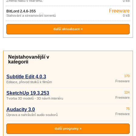
Změna hlasu v real-timu.
0 kB
Freeware
BitLord 2.4.6-355
Stahování a streamování torrentů
0 kB
další aktualizace »
Nejstahovanější v
kategorii
Subtitle Edit 4.0.3
170
Freeware
Editace, převod titulků k filmům
SketchUp 19.3.253
124
Freeware
Tvorba 3D modelů - 3D návrh interiéru
Audacity 3.0
75
Freeware
Úprava a nahrávání audio souborů
další programy »