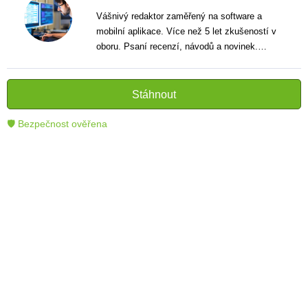
Vášnivý redaktor zaměřený na software a
mobilní aplikace. Více než 5 let zkušeností v
oboru. Psaní recenzí, návodů a novinek.
Tvůrce jasných a informativních textů, které
pomáhají čtenářům lépe porozumět a využít
moderní technologie.
Stáhnout
🛡 Bezpečnost ověřena