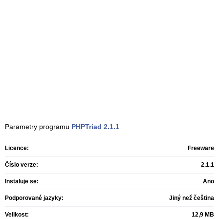
Parametry programu
PHPTriad
2.1.1
Licence:
Freeware
Číslo verze:
2.1.1
Instaluje se:
Ano
Podporované jazyky:
Jiný než čeština
Velikost:
12,9 MB