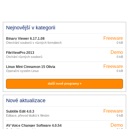
Nejnovější v kategorii
Freeware
Binary Viewer 6.17.1.08
Otevírání souborů v různých formátech
0 kB
Demo
FileViewPro 2013
Otvírání různých souborů
0 kB
Freeware
Linux Mint Cinnamon 15 Olivia
Operační systém Linux
0 kB
další nové programy »
Nové aktualizace
Freeware
Subtitle Edit 4.0.3
Editace, převod titulků k filmům
0 kB
Demo
AV Voice Changer Software 4.0.54