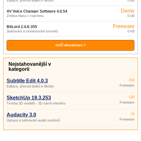
Editace, převod titulků k filmům
0 kB
Demo
AV Voice Changer Software 4.0.54
Změna hlasu v real-timu.
0 kB
Freeware
BitLord 2.4.6-355
Stahování a streamování torrentů
0 kB
další aktualizace »
Nejstahovanější v
kategorii
Subtitle Edit 4.0.3
153
Freeware
Editace, převod titulků k filmům
SketchUp 19.3.253
120
Freeware
Tvorba 3D modelů - 3D návrh interiéru
Audacity 3.0
73
Freeware
Úprava a nahrávání audio souborů