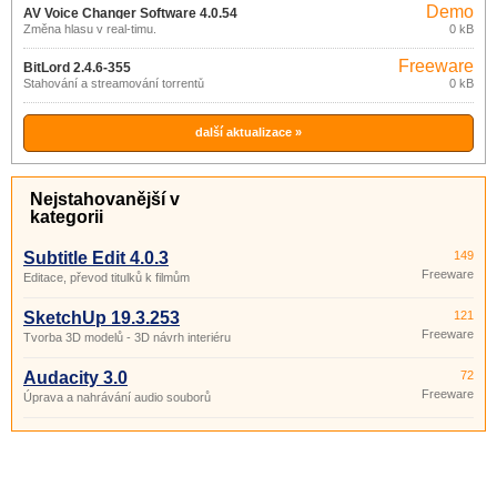
Demo
AV Voice Changer Software 4.0.54
Změna hlasu v real-timu.
0 kB
Freeware
BitLord 2.4.6-355
Stahování a streamování torrentů
0 kB
další aktualizace »
Nejstahovanější v
kategorii
Subtitle Edit 4.0.3
149
Freeware
Editace, převod titulků k filmům
SketchUp 19.3.253
121
Freeware
Tvorba 3D modelů - 3D návrh interiéru
Audacity 3.0
72
Freeware
Úprava a nahrávání audio souborů