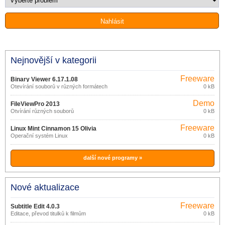
Nejnovější v kategorii
Freeware
Binary Viewer 6.17.1.08
Otevírání souborů v různých formátech
0 kB
Demo
FileViewPro 2013
Otvírání různých souborů
0 kB
Freeware
Linux Mint Cinnamon 15 Olivia
Operační systém Linux
0 kB
další nové programy »
Nové aktualizace
Freeware
Subtitle Edit 4.0.3
Editace, převod titulků k filmům
0 kB