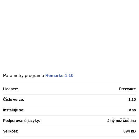
Parametry programu
Remarks
1.10
Licence:
Freeware
Číslo verze:
1.10
Instaluje se:
Ano
Podporované jazyky:
Jiný než čeština
Velikost:
894 kB