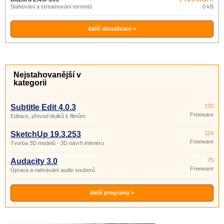
Stahování a streamování torrentů
0 kB
další aktualizace »
Nejstahovanější v
kategorii
Subtitle Edit 4.0.3
170
Freeware
Editace, převod titulků k filmům
SketchUp 19.3.253
124
Freeware
Tvorba 3D modelů - 3D návrh interiéru
Audacity 3.0
75
Freeware
Úprava a nahrávání audio souborů
další programy »