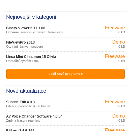
Nejnovější v kategorii
Freeware
Binary Viewer 6.17.1.08
Otevírání souborů v různých formátech
0 kB
Demo
FileViewPro 2013
Otvírání různých souborů
0 kB
Freeware
Linux Mint Cinnamon 15 Olivia
Operační systém Linux
0 kB
další nové programy »
Nové aktualizace
Freeware
Subtitle Edit 4.0.3
Editace, převod titulků k filmům
0 kB
Demo
AV Voice Changer Software 4.0.54
Změna hlasu v real-timu.
0 kB
Freeware
BitLord 2.4.6-355