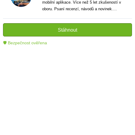
mobilní aplikace. Více než 5 let zkušeností v
oboru. Psaní recenzí, návodů a novinek.
Tvůrce jasných a informativních textů, které
pomáhají čtenářům lépe porozumět a využít
moderní technologie.
Stáhnout
🛡 Bezpečnost ověřena