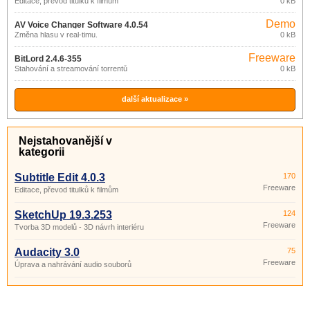
Editace, převod titulků k filmům
0 kB
Demo
AV Voice Changer Software 4.0.54
Změna hlasu v real-timu.
0 kB
Freeware
BitLord 2.4.6-355
Stahování a streamování torrentů
0 kB
další aktualizace »
Nejstahovanější v
kategorii
Subtitle Edit 4.0.3
170
Freeware
Editace, převod titulků k filmům
SketchUp 19.3.253
124
Freeware
Tvorba 3D modelů - 3D návrh interiéru
Audacity 3.0
75
Freeware
Úprava a nahrávání audio souborů