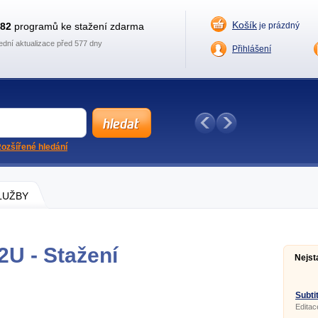
Košík
882
programů ke stažení zdarma
je prázdný
ední aktualizace před 577 dny
Přihlášení
ozšířené hledání
SLUŽBY
U - Stažení
Nejst
Subtit
Editac