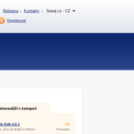
Reklama
Kontakty
|
|
Registrovat
ahovanější v kategorii
le Edit 4.0.3
156
e, převod titulků k filmům
Freeware