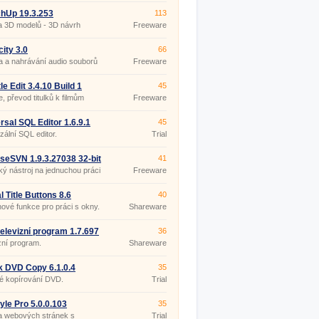
hUp 19.3.253
113
a 3D modelů - 3D návrh
Freeware
ru
ity 3.0
66
 a nahrávání audio souborů
Freeware
le Edit 3.4.10 Build 1
45
ble
e, převod titulků k filmům
Freeware
rsal SQL Editor 1.6.9.1
45
zální SQL editor.
Trial
iseSVN 1.9.3.27038 32-bit
41
ký nástroj na jednuchou práci
Freeware
Version.
l Title Buttons 8.6
40
nové funkce pro práci s okny.
Shareware
 televizní program 1.7.697
36
zní program.
Shareware
k DVD Copy 6.1.0.4
35
é kopírování DVD.
Trial
yle Pro 5.0.0.103
35
a webových stránek s
Trial