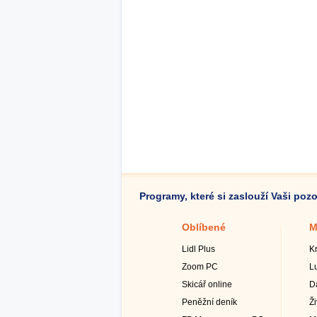
Programy, které si zaslouží Vaši poz
Oblíbené
M
Lidl Plus
K
Zoom PC
L
Skicář online
D
Peněžní deník
Ž