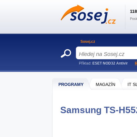
11
Posl
Sosej.cz
Příklad:
ESET NOD32 Antivir
R
PROGRAMY
MAGAZÍN
IT 
Samsung TS-H552