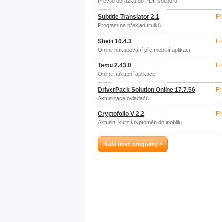
Převod obrázků do PDF souboru
Subtitle Translator 2.1
Fr
Program na překlad titulků
Shein 10.4.3
Fr
Online nakupování pře mobilní aplikaci
Temu 2.43.0
Fr
Online nákupní aplikace
DriverPack Solution Online 17.7.56
Fr
Aktualizace ovladačů
Cryptofolio V 2.2
Fr
Aktuální kurz kryptoměn do mobiliu
další nové programy »