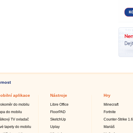
ornost
obilní aplikace
Nástroje
Hry
rokoměr do mobilu
Libre Office
Minecraft
upa do mobilu
FloorPAD
Fortnite
álkový TV ovladač
SketchUp
Counter-Strike 1.6
ivé tapety do mobilu
Uplay
Mariáš