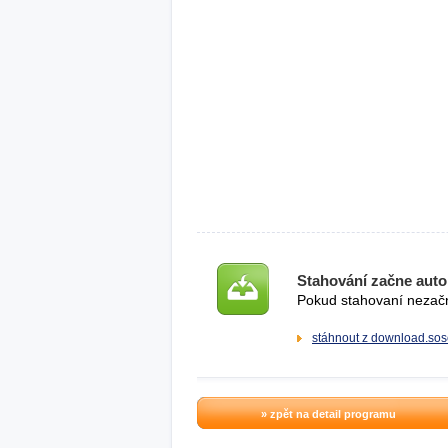
Stahování začne auto
Pokud stahovaní nezačne
stáhnout z download.sos
» zpět na detail programu