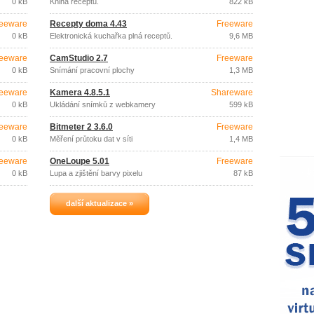
0 kB
Kniha receptů.
822 kB
eeware
Recepty doma 4.43
Freeware
0 kB
Elektronická kuchařka plná receptů.
9,6 MB
eeware
CamStudio 2.7
Freeware
0 kB
Snímání pracovní plochy
1,3 MB
eeware
Kamera 4.8.5.1
Shareware
0 kB
Ukládání snímků z webkamery
599 kB
eeware
Bitmeter 2 3.6.0
Freeware
0 kB
Měření průtoku dat v síti
1,4 MB
eeware
OneLoupe 5.01
Freeware
0 kB
Lupa a zjištění barvy pixelu
87 kB
další aktualizace »