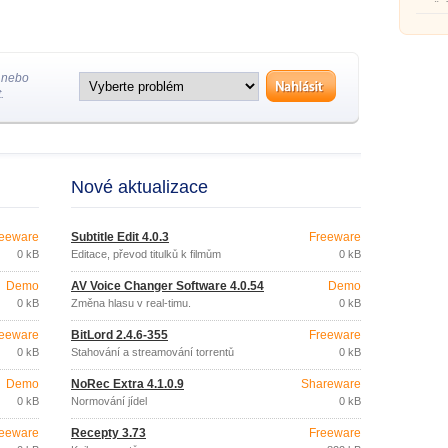
využi
 nebo
.
Nové aktualizace
eeware
Subtitle Edit 4.0.3
Freeware
0 kB
Editace, převod titulků k filmům
0 kB
Demo
AV Voice Changer Software 4.0.54
Demo
0 kB
Změna hlasu v real-timu.
0 kB
eeware
BitLord 2.4.6-355
Freeware
0 kB
Stahování a streamování torrentů
0 kB
Demo
NoRec Extra 4.1.0.9
Shareware
0 kB
Normování jídel
0 kB
eeware
Recepty 3.73
Freeware