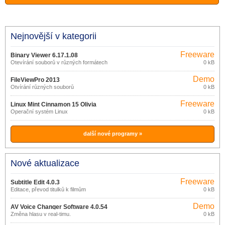
Nejnovější v kategorii
Freeware
Binary Viewer 6.17.1.08
Otevírání souborů v různých formátech
0 kB
Demo
FileViewPro 2013
Otvírání různých souborů
0 kB
Freeware
Linux Mint Cinnamon 15 Olivia
Operační systém Linux
0 kB
další nové programy »
Nové aktualizace
Freeware
Subtitle Edit 4.0.3
Editace, převod titulků k filmům
0 kB
Demo
AV Voice Changer Software 4.0.54
Změna hlasu v real-timu.
0 kB