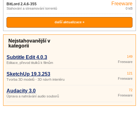
Freeware
BitLord 2.4.6-355
Stahování a streamování torrentů
0 kB
další aktualizace »
Nejstahovanější v
kategorii
Subtitle Edit 4.0.3
149
Freeware
Editace, převod titulků k filmům
SketchUp 19.3.253
121
Freeware
Tvorba 3D modelů - 3D návrh interiéru
Audacity 3.0
72
Freeware
Úprava a nahrávání audio souborů