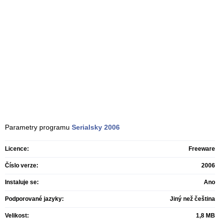
Parametry programu
Serialsky
2006
Licence:
Freeware
Číslo verze:
2006
Instaluje se:
Ano
Podporované jazyky:
Jiný než čeština
Velikost:
1,8 MB