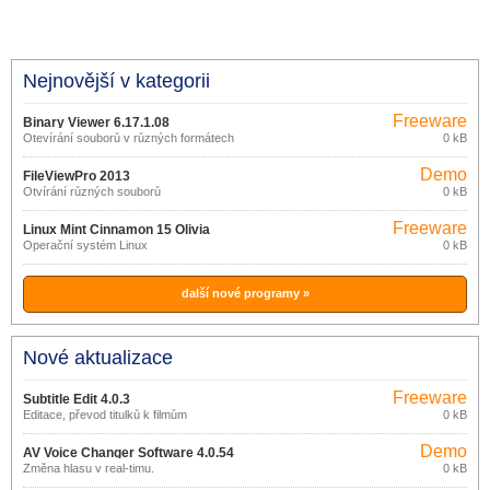
Nejnovější v kategorii
Freeware
Binary Viewer 6.17.1.08
Otevírání souborů v různých formátech
0 kB
Demo
FileViewPro 2013
Otvírání různých souborů
0 kB
Freeware
Linux Mint Cinnamon 15 Olivia
Operační systém Linux
0 kB
další nové programy »
Nové aktualizace
Freeware
Subtitle Edit 4.0.3
Editace, převod titulků k filmům
0 kB
Demo
AV Voice Changer Software 4.0.54
Změna hlasu v real-timu.
0 kB