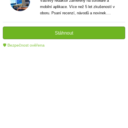
Vášnivý redaktor zaměřený na software a
mobilní aplikace. Více než 5 let zkušeností v
oboru. Psaní recenzí, návodů a novinek.
Tvůrce jasných a informativních textů, které
pomáhají čtenářům lépe porozumět a využít
moderní technologie.
Stáhnout
🛡 Bezpečnost ověřena