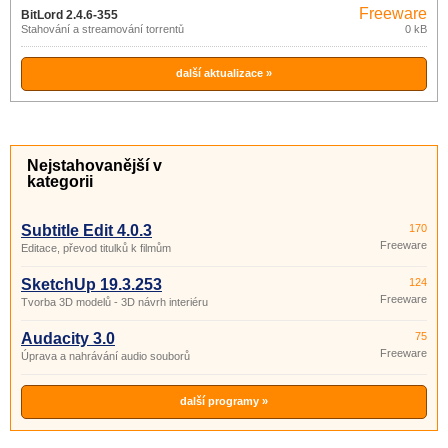
Freeware
BitLord 2.4.6-355
Stahování a streamování torrentů
0 kB
další aktualizace »
Nejstahovanější v
kategorii
Subtitle Edit 4.0.3
170
Freeware
Editace, převod titulků k filmům
SketchUp 19.3.253
124
Freeware
Tvorba 3D modelů - 3D návrh interiéru
Audacity 3.0
75
Freeware
Úprava a nahrávání audio souborů
další programy »