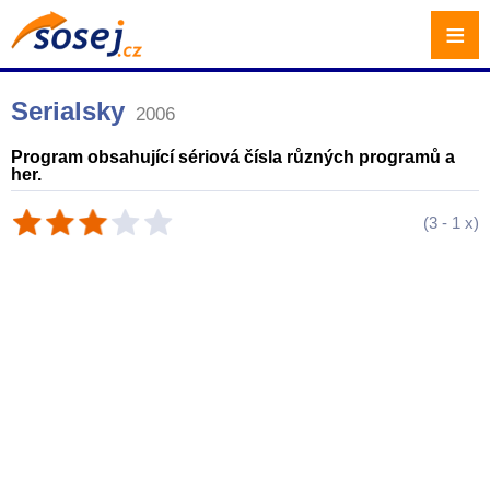
≡
Serialsky
2006
Program obsahující sériová čísla různých programů a
her.
(
3
-
1
x)