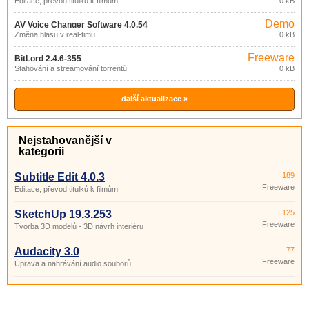
Editace, převod titulků k filmům
0 kB
Demo
AV Voice Changer Software 4.0.54
Změna hlasu v real-timu.
0 kB
Freeware
BitLord 2.4.6-355
Stahování a streamování torrentů
0 kB
další aktualizace »
Nejstahovanější v
kategorii
Subtitle Edit 4.0.3
189
Freeware
Editace, převod titulků k filmům
SketchUp 19.3.253
125
Freeware
Tvorba 3D modelů - 3D návrh interiéru
Audacity 3.0
77
Freeware
Úprava a nahrávání audio souborů