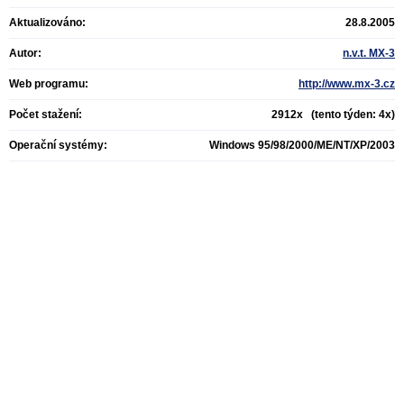
Aktualizováno:
28.8.2005
Autor:
n.v.t. MX-3
Web programu:
http://www.mx-3.cz
Počet stažení:
2912x (tento týden: 4x)
Operační systémy:
Windows 95/98/2000/ME/NT/XP/2003