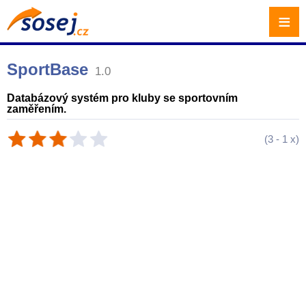
≡
SportBase
1.0
Databázový systém pro kluby se sportovním
zaměřením.
(
3
-
1
x)