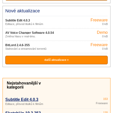
Nové aktualizace
Freeware
Subtitle Edit 4.0.3
Editace, převod titulků k filmům
0 kB
Demo
AV Voice Changer Software 4.0.54
Změna hlasu v real-timu.
0 kB
Freeware
BitLord 2.4.6-355
Stahování a streamování torrentů
0 kB
další aktualizace »
Nejstahovanější v
kategorii
Subtitle Edit 4.0.3
153
Freeware
Editace, převod titulků k filmům
120