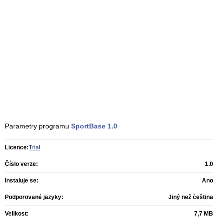
Parametry programu
SportBase
1.0
Licence:
Trial
Číslo verze:
1.0
Instaluje se:
Ano
Podporované jazyky:
Jiný než čeština
Velikost:
7,7 MB