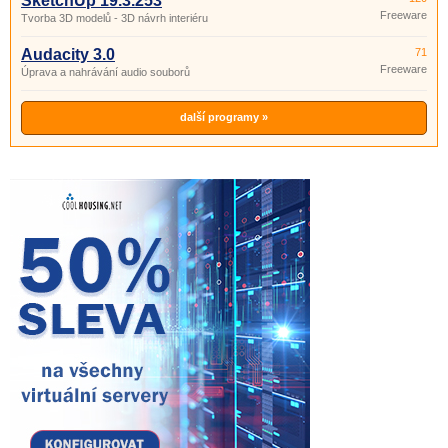
SketchUp 19.3.253
Freeware
Tvorba 3D modelů - 3D návrh interiéru
Audacity 3.0
71
Freeware
Úprava a nahrávání audio souborů
další programy »