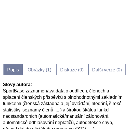
Popis
Obrázky (
1
)
Diskuze (
0
)
Další verze (0)
Slovy autora:
SportBase zaznamenává data o oddílech, členech a
splacení členských příspěvků s plnohodnotnými základními
funkcemi (členská základna a její ovládání, hledání, široké
statistiky, seznamy členů, ... ) a širokou škálou funkcí
nadstandardních (automatické/manuální zálohování,
automatické odhlašování neplatičů, autodetekce chyb,
převod dat do oficiálního programu čSTV, ... ).