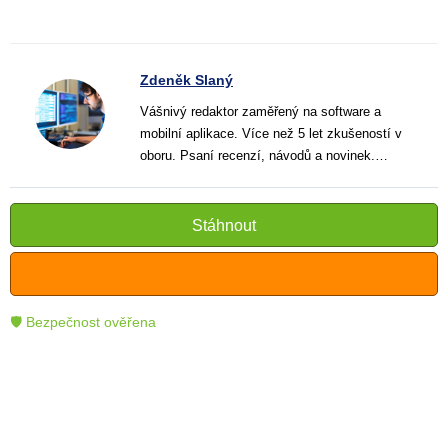
Zdeněk Slaný
Vášnivý redaktor zaměřený na software a
mobilní aplikace. Více než 5 let zkušeností v
oboru. Psaní recenzí, návodů a novinek.
Tvůrce jasných a informativních textů, které
pomáhají čtenářům lépe porozumět a využít
moderní technologie.
Stáhnout
🛡 Bezpečnost ověřena