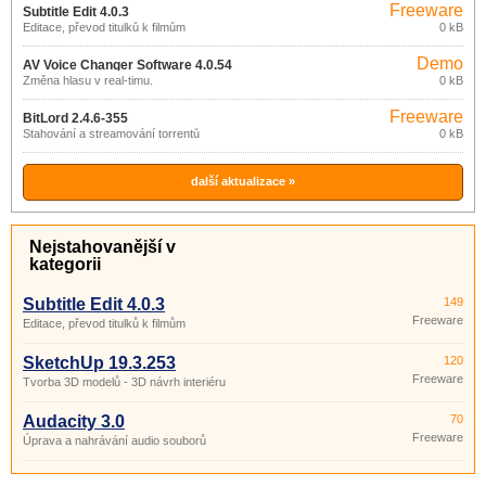
Freeware
Subtitle Edit 4.0.3
Editace, převod titulků k filmům
0 kB
Demo
AV Voice Changer Software 4.0.54
Změna hlasu v real-timu.
0 kB
Freeware
BitLord 2.4.6-355
Stahování a streamování torrentů
0 kB
další aktualizace »
Nejstahovanější v
kategorii
Subtitle Edit 4.0.3
149
Freeware
Editace, převod titulků k filmům
SketchUp 19.3.253
120
Freeware
Tvorba 3D modelů - 3D návrh interiéru
Audacity 3.0
70
Freeware
Úprava a nahrávání audio souborů