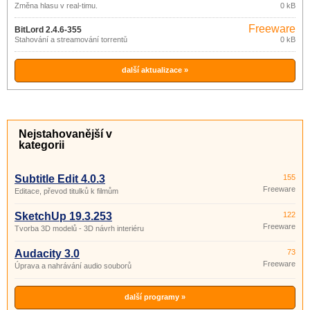
Změna hlasu v real-timu.
0 kB
Freeware
BitLord 2.4.6-355
Stahování a streamování torrentů
0 kB
další aktualizace »
Nejstahovanější v
kategorii
Subtitle Edit 4.0.3
155
Freeware
Editace, převod titulků k filmům
SketchUp 19.3.253
122
Freeware
Tvorba 3D modelů - 3D návrh interiéru
Audacity 3.0
73
Freeware
Úprava a nahrávání audio souborů
další programy »