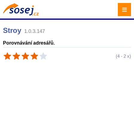
≡
Stroy
1.0.3.147
Porovnávání adresářů.
(
4
-
2
x)