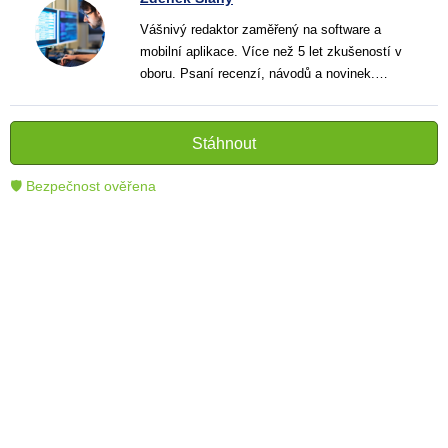
Vášnivý redaktor zaměřený na software a
mobilní aplikace. Více než 5 let zkušeností v
oboru. Psaní recenzí, návodů a novinek.
Tvůrce jasných a informativních textů, které
pomáhají čtenářům lépe porozumět a využít
moderní technologie.
Stáhnout
🛡 Bezpečnost ověřena