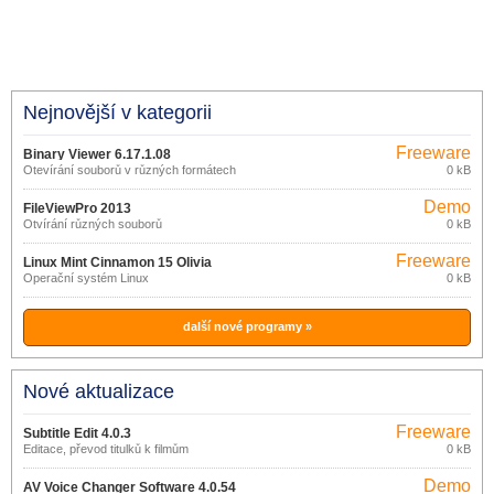
Nejnovější v kategorii
Freeware
Binary Viewer 6.17.1.08
Otevírání souborů v různých formátech
0 kB
Demo
FileViewPro 2013
Otvírání různých souborů
0 kB
Freeware
Linux Mint Cinnamon 15 Olivia
Operační systém Linux
0 kB
další nové programy »
Nové aktualizace
Freeware
Subtitle Edit 4.0.3
Editace, převod titulků k filmům
0 kB
Demo
AV Voice Changer Software 4.0.54