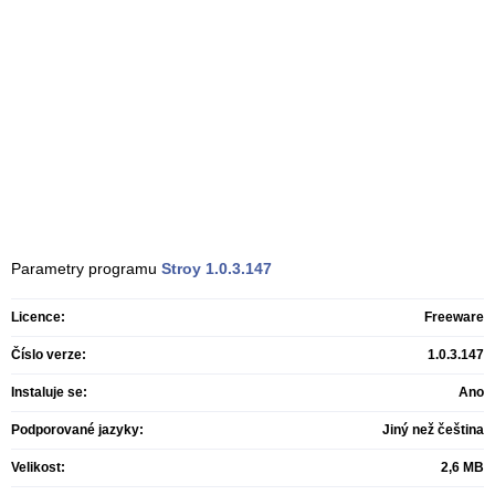
Parametry programu
Stroy
1.0.3.147
Licence:
Freeware
Číslo verze:
1.0.3.147
Instaluje se:
Ano
Podporované jazyky:
Jiný než čeština
Velikost:
2,6 MB