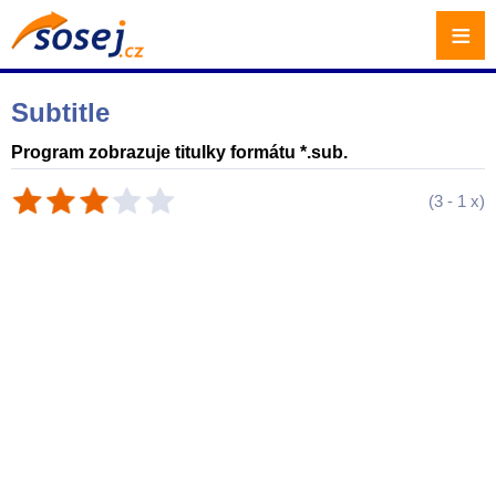
≡
Subtitle
Program zobrazuje titulky formátu *.sub.
(
3
-
1
x)