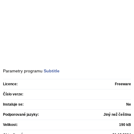
Parametry programu
Subtitle
Licence:
Freeware
Číslo verze:
Instaluje se:
Ne
Podporované jazyky:
Jiný než čeština
Velikost:
190 kB