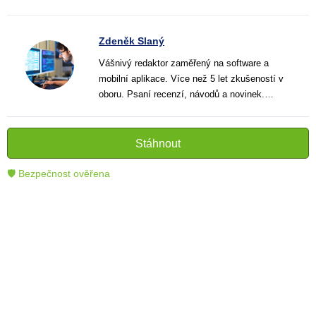
Zdeněk Slaný
Vášnivý redaktor zaměřený na software a
mobilní aplikace. Více než 5 let zkušeností v
oboru. Psaní recenzí, návodů a novinek.
Tvůrce jasných a informativních textů, které
pomáhají čtenářům lépe porozumět a využít
moderní technologie.
Stáhnout
🛡 Bezpečnost ověřena