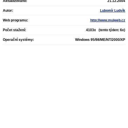
Aktualizováno:
21.12.2004
Autor:
Lubomír Ludvík
Web programu:
http://www.mujweb.cz
Počet stažení:
4103x (tento týden: 6x)
Operační systémy:
Windows 95/98/ME/NT/2000/XP