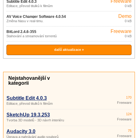
Freeware
Subtitle Edit 4.0.3
Editace, převod titulků k filmům
0 kB
Demo
AV Voice Changer Software 4.0.54
Změna hlasu v real-timu.
0 kB
Freeware
BitLord 2.4.6-355
Stahování a streamování torrentů
0 kB
další aktualizace »
Nejstahovanější v
kategorii
Subtitle Edit 4.0.3
170
Freeware
Editace, převod titulků k filmům
SketchUp 19.3.253
124
Freeware
Tvorba 3D modelů - 3D návrh interiéru
Audacity 3.0
75
Freeware
Úprava a nahrávání audio souborů