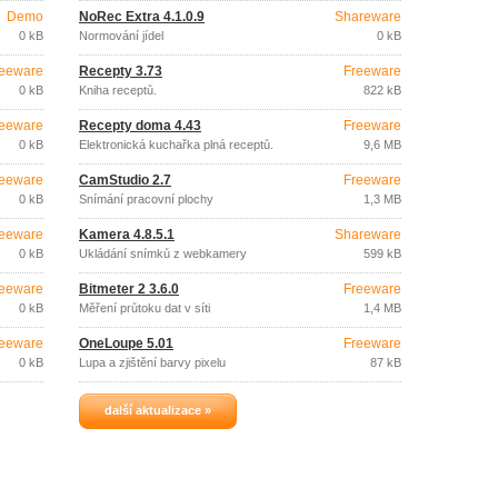
Demo
NoRec Extra 4.1.0.9
Shareware
0 kB
Normování jídel
0 kB
eeware
Recepty 3.73
Freeware
0 kB
Kniha receptů.
822 kB
eeware
Recepty doma 4.43
Freeware
0 kB
Elektronická kuchařka plná receptů.
9,6 MB
eeware
CamStudio 2.7
Freeware
0 kB
Snímání pracovní plochy
1,3 MB
eeware
Kamera 4.8.5.1
Shareware
0 kB
Ukládání snímků z webkamery
599 kB
eeware
Bitmeter 2 3.6.0
Freeware
0 kB
Měření průtoku dat v síti
1,4 MB
eeware
OneLoupe 5.01
Freeware
0 kB
Lupa a zjištění barvy pixelu
87 kB
další aktualizace »