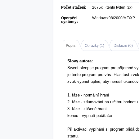
Počet stažení:
2675x (tento týden: 3x)
Operační
Windows 98/2000/ME/XP
systémy:
Popis
Obrázky (
1
)
Diskuze (
0
)
Slovy autora:
Sweet sleep je program pro příjemné vy
je tento program pro vás. Hlasitost zvu
zvuk vypnut úplně, aby nerušil ukončov
1. fáze - normální hraní
2. fáze - ztlumování na určitou hodnotu
3. fáze - ztišené hraní
konec - vypnutí počítače
Při aktivaci vypínání si program přidá d
startu.