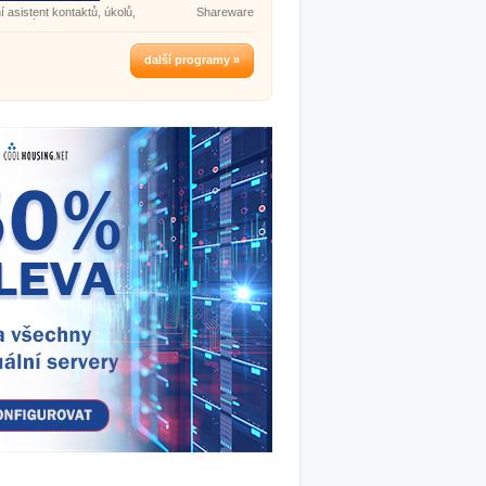
 asistent kontaktů, úkolů,
Shareware
a poznámek.
další programy »