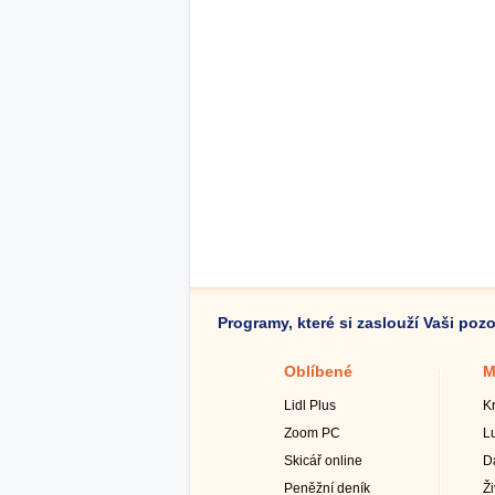
Programy, které si zaslouží Vaši poz
Oblíbené
M
Lidl Plus
K
Zoom PC
L
Skicář online
D
Peněžní deník
Ž