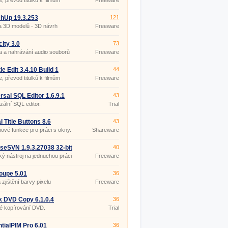
e, převod titulků k filmům
Freeware
hUp 19.3.253
121
a 3D modelů - 3D návrh
Freeware
ru
ity 3.0
73
 a nahrávání audio souborů
Freeware
le Edit 3.4.10 Build 1
44
ble
e, převod titulků k filmům
Freeware
rsal SQL Editor 1.6.9.1
43
zální SQL editor.
Trial
l Title Buttons 8.6
43
nové funkce pro práci s okny.
Shareware
iseSVN 1.9.3.27038 32-bit
40
ký nástroj na jednuchou práci
Freeware
Version.
oupe 5.01
36
 zjištění barvy pixelu
Freeware
k DVD Copy 6.1.0.4
36
é kopírování DVD.
Trial
tialPIM Pro 6.01
36