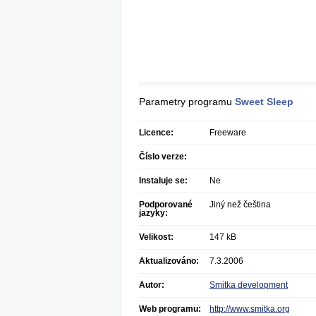
Parametry programu
Sweet Sleep
Licence:
Freeware
Číslo verze:
Instaluje se:
Ne
Podporované
Jiný než čeština
jazyky:
Velikost:
147 kB
Aktualizováno:
7.3.2006
Autor:
Smitka development
Web programu:
http://www.smitka.org