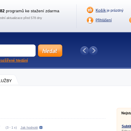
Košík
882
programů ke stažení zdarma
je prázdný
ední aktualizace před 578 dny
Přihlášení
ozšířené hledání
SLUŽBY
Nejst
Subtit
(
3
-
1
x)
Jak hodnotit