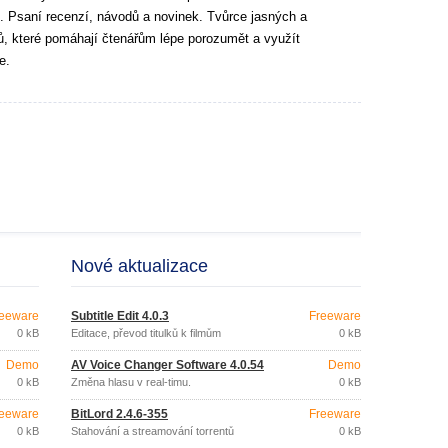
. Psaní recenzí, návodů a novinek. Tvůrce jasných a
tů, které pomáhají čtenářům lépe porozumět a využít
e.
Nové aktualizace
eeware
Subtitle Edit 4.0.3
Freeware
0 kB
Editace, převod titulků k filmům
0 kB
Demo
AV Voice Changer Software 4.0.54
Demo
0 kB
Změna hlasu v real-timu.
0 kB
eeware
BitLord 2.4.6-355
Freeware
0 kB
Stahování a streamování torrentů
0 kB