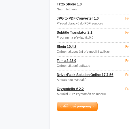
Tatto Studio 1.0
Návrh tetování
JPG to PDF Converter 1.0
Fr
Převod obrázků do PDF souboru
Subtitle Translator 2.1
Fr
Program na překlad titulků
Shein 10.4.3
Fr
Online nakupování pře mobilní aplikaci
Temu 2.43.0
Fr
Online nákupní aplikace
DriverPack Solution Online 17.7.56
Fr
Aktualizace ovladačů
Cryptofolio V 2.2
Fr
Aktuální kurz kryptoměn do mobiliu
další nové programy »