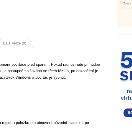
Osobní
času 
Další verze (0)
pínání počítače před spaním. Pokud rádi usínáte při hudbě
ku je postupně snižována ve třech fázích, po dokončení je
ací zvuk Windows a počítač je vypnut.
o registru položku pro obnovení původní hlasitosti po