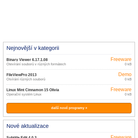
Nejnovější v kategorii
Freeware
Binary Viewer 6.17.1.08
Otevírání souborů v různých formátech
0 kB
Demo
FileViewPro 2013
Otvírání různých souborů
0 kB
Freeware
Linux Mint Cinnamon 15 Olivia
Operační systém Linux
0 kB
další nové programy »
Nové aktualizace
Freeware
Subtitle Edit 4.0.3