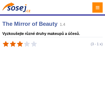
≡
The Mirror of Beauty
1.4
Vyzkoušejte různé druhy makeupů a účesů.
(
3
-
1
x)