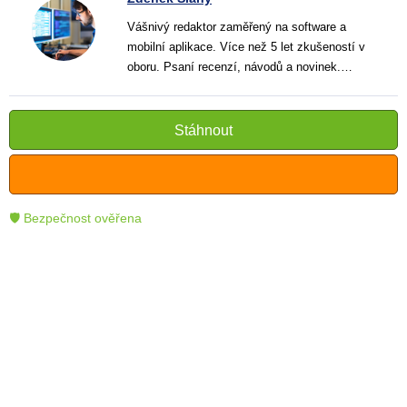
Vášnivý redaktor zaměřený na software a
mobilní aplikace. Více než 5 let zkušeností v
oboru. Psaní recenzí, návodů a novinek.
Tvůrce jasných a informativních textů, které
pomáhají čtenářům lépe porozumět a využít
moderní technologie.
Stáhnout
🛡 Bezpečnost ověřena