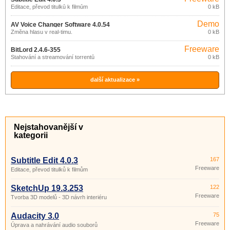
Editace, převod titulků k filmům
0 kB
Demo
AV Voice Changer Software 4.0.54
Změna hlasu v real-timu.
0 kB
Freeware
BitLord 2.4.6-355
Stahování a streamování torrentů
0 kB
další aktualizace »
Nejstahovanější v
kategorii
Subtitle Edit 4.0.3
167
Freeware
Editace, převod titulků k filmům
SketchUp 19.3.253
122
Freeware
Tvorba 3D modelů - 3D návrh interiéru
Audacity 3.0
75
Freeware
Úprava a nahrávání audio souborů