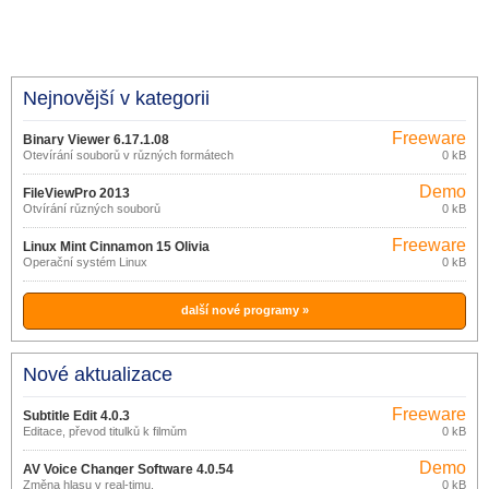
Nejnovější v kategorii
Freeware
Binary Viewer 6.17.1.08
Otevírání souborů v různých formátech
0 kB
Demo
FileViewPro 2013
Otvírání různých souborů
0 kB
Freeware
Linux Mint Cinnamon 15 Olivia
Operační systém Linux
0 kB
další nové programy »
Nové aktualizace
Freeware
Subtitle Edit 4.0.3
Editace, převod titulků k filmům
0 kB
Demo
AV Voice Changer Software 4.0.54
Změna hlasu v real-timu.
0 kB