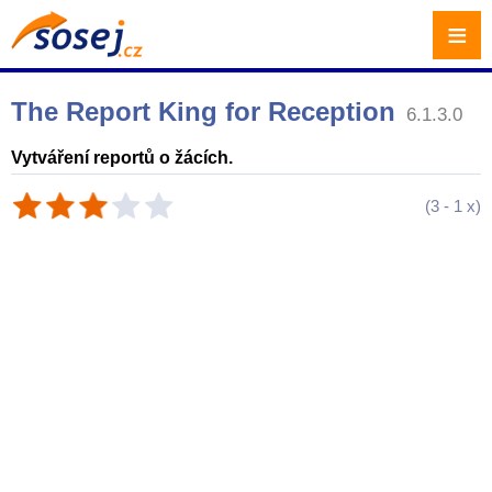
≡
The Report King for Reception
6.1.3.0
Vytváření reportů o žácích.
(
3
-
1
x)