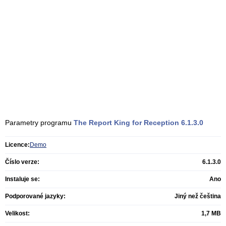
Parametry programu
The Report King for Reception
6.1.3.0
Licence:
Demo
Číslo verze:
6.1.3.0
Instaluje se:
Ano
Podporované jazyky:
Jiný než čeština
Velikost:
1,7 MB