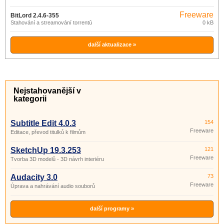
Freeware
BitLord 2.4.6-355
Stahování a streamování torrentů
0 kB
další aktualizace »
Nejstahovanější v
kategorii
Subtitle Edit 4.0.3
154
Freeware
Editace, převod titulků k filmům
SketchUp 19.3.253
121
Freeware
Tvorba 3D modelů - 3D návrh interiéru
Audacity 3.0
73
Freeware
Úprava a nahrávání audio souborů
další programy »