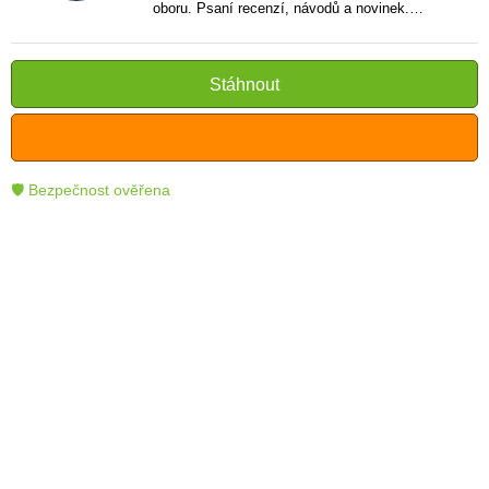
oboru. Psaní recenzí, návodů a novinek.
Tvůrce jasných a informativních textů, které
pomáhají čtenářům lépe porozumět a využít
moderní technologie.
Stáhnout
🛡 Bezpečnost ověřena