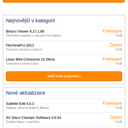
Nejnovější v kategorii
Freeware
Binary Viewer 6.17.1.08
Otevírání souborů v různých formátech
0 kB
Demo
FileViewPro 2013
Otvírání různých souborů
0 kB
Freeware
Linux Mint Cinnamon 15 Olivia
Operační systém Linux
0 kB
další nové programy »
Nové aktualizace
Freeware
Subtitle Edit 4.0.3
Editace, převod titulků k filmům
0 kB
Demo
AV Voice Changer Software 4.0.54
Změna hlasu v real-timu.
0 kB