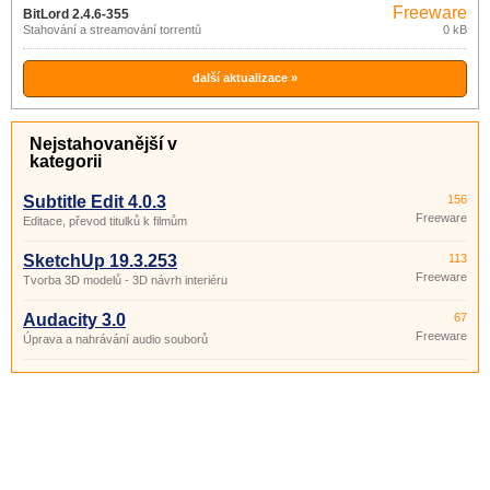
Freeware
BitLord 2.4.6-355
Stahování a streamování torrentů
0 kB
další aktualizace »
Nejstahovanější v
kategorii
Subtitle Edit 4.0.3
156
Freeware
Editace, převod titulků k filmům
SketchUp 19.3.253
113
Freeware
Tvorba 3D modelů - 3D návrh interiéru
Audacity 3.0
67
Freeware
Úprava a nahrávání audio souborů