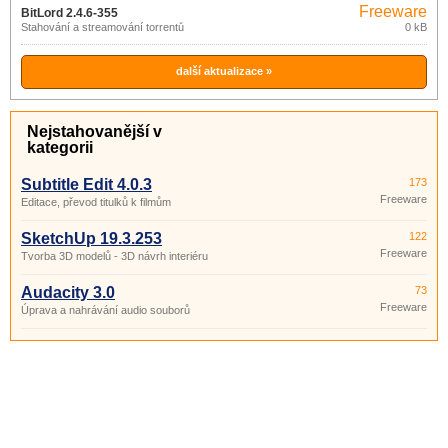
Freeware
BitLord 2.4.6-355
Stahování a streamování torrentů
0 kB
další aktualizace »
Nejstahovanější v
kategorii
Subtitle Edit 4.0.3
173
Freeware
Editace, převod titulků k filmům
SketchUp 19.3.253
122
Freeware
Tvorba 3D modelů - 3D návrh interiéru
Audacity 3.0
73
Freeware
Úprava a nahrávání audio souborů