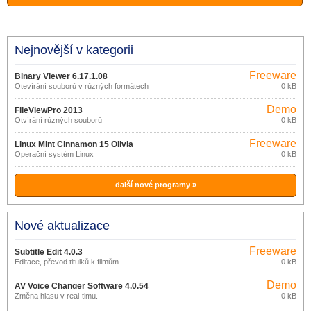
Nejnovější v kategorii
Freeware
Binary Viewer 6.17.1.08
Otevírání souborů v různých formátech
0 kB
Demo
FileViewPro 2013
Otvírání různých souborů
0 kB
Freeware
Linux Mint Cinnamon 15 Olivia
Operační systém Linux
0 kB
další nové programy »
Nové aktualizace
Freeware
Subtitle Edit 4.0.3
Editace, převod titulků k filmům
0 kB
Demo
AV Voice Changer Software 4.0.54
Změna hlasu v real-timu.
0 kB