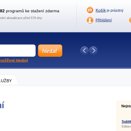
Košík
882
programů ke stažení zdarma
je prázdný
ední aktualizace před 578 dny
Přihlášení
ozšířené hledání
SLUŽBY
ní
Nejst
Subtit
Editac