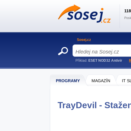
11
Posl
Sosej.cz
Příklad:
ESET NOD32 Antivir
R
PROGRAMY
MAGAZÍN
IT 
TrayDevil - Staže