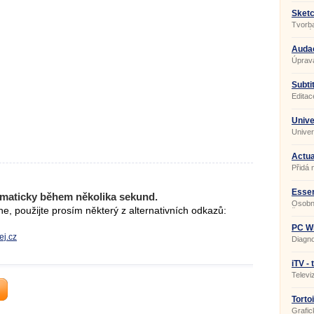
Sketc
Tvorb
interié
Audac
Úprava
Subtit
Porta
Editac
Unive
Univer
Actua
Přidá 
Essen
maticky během několika sekund.
Osobní
, použijte prosím některý z alternativních odkazů:
času 
PC Wi
ej.cz
Diagno
iTV -
Televi
Torto
Grafic