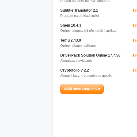
Převod obrázků do PDF souboru
Subtitle Translator 2.1
Fr
Program na překlad titulků
Shein 10.4.3
Fr
Online nakupování pře mobilní aplikaci
Temu 2.43.0
Fr
Online nákupní aplikace
DriverPack Solution Online 17.7.56
Fr
Aktualizace ovladačů
Cryptofolio V 2.2
Fr
Aktuální kurz kryptoměn do mobiliu
další nové programy »