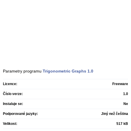
Parametry programu
Trigonometric Graphs
1.0
Licence:
Freeware
Číslo verze:
1.0
Instaluje se:
Ne
Podporované jazyky:
Jiný než čeština
Velikost:
517 kB