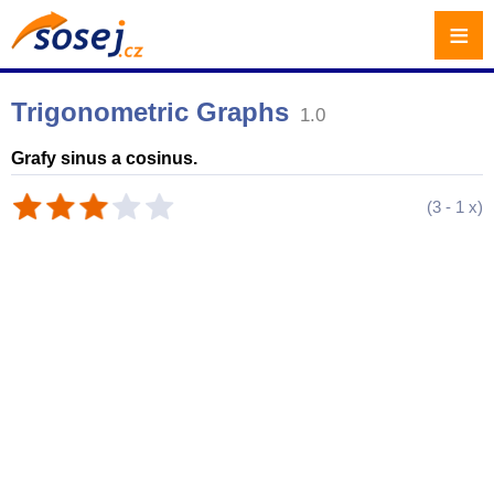
≡
Trigonometric Graphs
1.0
Grafy sinus a cosinus.
(
3
-
1
x)