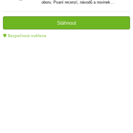
oboru. Psaní recenzí, návodů a novinek.
Tvůrce jasných a informativních textů, které
pomáhají čtenářům lépe porozumět a využít
moderní technologie.
Stáhnout
🛡 Bezpečnost ověřena