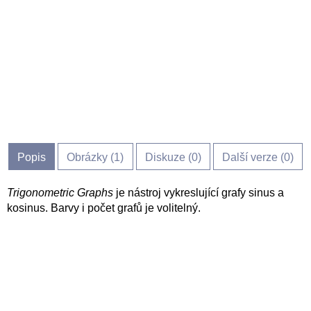
Popis
Obrázky (
1
)
Diskuze (
0
)
Další verze (0)
Trigonometric Graphs
je nástroj vykreslující grafy sinus a
kosinus. Barvy i počet grafů je volitelný.