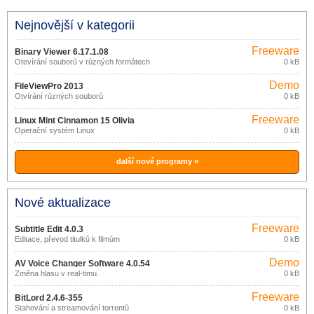
Nejnovější v kategorii
Freeware
Binary Viewer 6.17.1.08
Otevírání souborů v různých formátech
0 kB
Demo
FileViewPro 2013
Otvírání různých souborů
0 kB
Freeware
Linux Mint Cinnamon 15 Olivia
Operační systém Linux
0 kB
další nové programy »
Nové aktualizace
Freeware
Subtitle Edit 4.0.3
Editace, převod titulků k filmům
0 kB
Demo
AV Voice Changer Software 4.0.54
Změna hlasu v real-timu.
0 kB
Freeware
BitLord 2.4.6-355
Stahování a streamování torrentů
0 kB