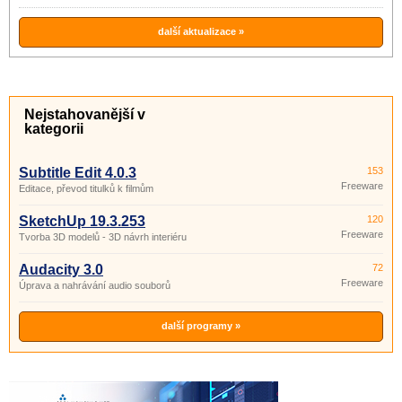
další aktualizace »
Nejstahovanější v
kategorii
Subtitle Edit 4.0.3
153
Freeware
Editace, převod titulků k filmům
SketchUp 19.3.253
120
Freeware
Tvorba 3D modelů - 3D návrh interiéru
Audacity 3.0
72
Freeware
Úprava a nahrávání audio souborů
další programy »