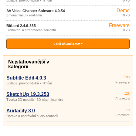
Editace, převod titulků k filmům
0 kB
Demo
AV Voice Changer Software 4.0.54
Změna hlasu v real-timu.
0 kB
Freeware
BitLord 2.4.6-355
Stahování a streamování torrentů
0 kB
další aktualizace »
Nejstahovanější v
kategorii
Subtitle Edit 4.0.3
193
Freeware
Editace, převod titulků k filmům
SketchUp 19.3.253
126
Freeware
Tvorba 3D modelů - 3D návrh interiéru
Audacity 3.0
79
Freeware
Úprava a nahrávání audio souborů