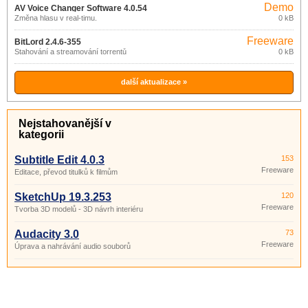
Demo
AV Voice Changer Software 4.0.54
Změna hlasu v real-timu.
0 kB
Freeware
BitLord 2.4.6-355
Stahování a streamování torrentů
0 kB
další aktualizace »
Nejstahovanější v
kategorii
Subtitle Edit 4.0.3
153
Freeware
Editace, převod titulků k filmům
SketchUp 19.3.253
120
Freeware
Tvorba 3D modelů - 3D návrh interiéru
Audacity 3.0
73
Freeware
Úprava a nahrávání audio souborů