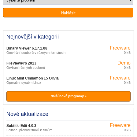
Nejnovější v kategorii
Freeware
Binary Viewer 6.17.1.08
Otevírání souborů v různých formátech
0 kB
Demo
FileViewPro 2013
Otvírání různých souborů
0 kB
Freeware
Linux Mint Cinnamon 15 Olivia
Operační systém Linux
0 kB
další nové programy »
Nové aktualizace
Freeware
Subtitle Edit 4.0.3
Editace, převod titulků k filmům
0 kB