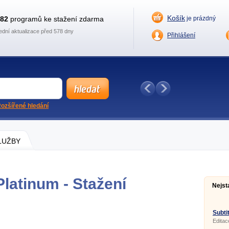
Košík
882
programů ke stažení zdarma
je prázdný
ední aktualizace před 578 dny
Přihlášení
ozšířené hledání
SLUŽBY
latinum - Stažení
Nejst
Subtit
Editac