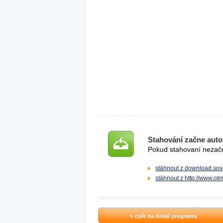
Stahování začne auto
Pokud stahovaní nezačne
stáhnout z download.sos
stáhnout z http://www.ot
» zpět na detail programu