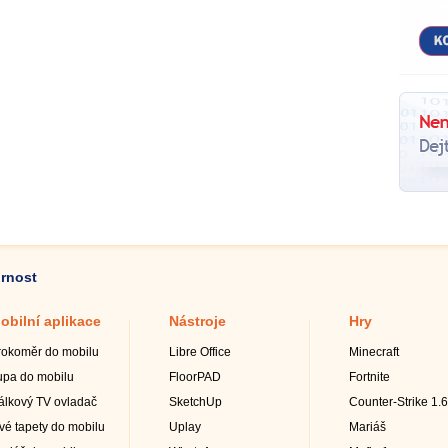
ornost
obilní aplikace
Nástroje
Hry
rokoměr do mobilu
Libre Office
Minecraft
upa do mobilu
FloorPAD
Fortnite
álkový TV ovladač
SketchUp
Counter-Strike 1.6
ivé tapety do mobilu
Uplay
Mariáš