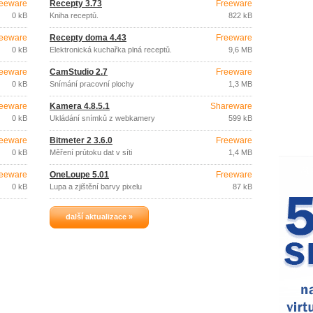
eeware
Recepty 3.73
Freeware
0 kB
Kniha receptů.
822 kB
eeware
Recepty doma 4.43
Freeware
0 kB
Elektronická kuchařka plná receptů.
9,6 MB
eeware
CamStudio 2.7
Freeware
0 kB
Snímání pracovní plochy
1,3 MB
eeware
Kamera 4.8.5.1
Shareware
0 kB
Ukládání snímků z webkamery
599 kB
eeware
Bitmeter 2 3.6.0
Freeware
0 kB
Měření průtoku dat v síti
1,4 MB
eeware
OneLoupe 5.01
Freeware
0 kB
Lupa a zjištění barvy pixelu
87 kB
další aktualizace »