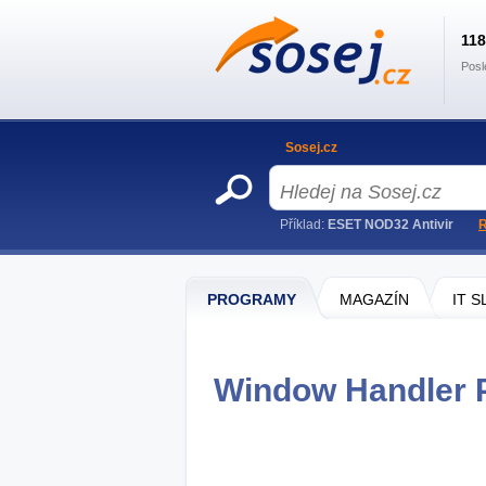
11
Posl
Sosej.cz
Příklad:
ESET NOD32 Antivir
R
PROGRAMY
MAGAZÍN
IT 
Window Handler P