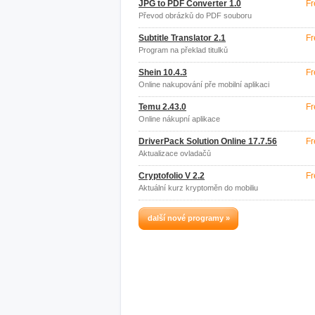
JPG to PDF Converter 1.0
Fr
Převod obrázků do PDF souboru
Subtitle Translator 2.1
Fr
Program na překlad titulků
Shein 10.4.3
Fr
Online nakupování pře mobilní aplikaci
Temu 2.43.0
Fr
Online nákupní aplikace
DriverPack Solution Online 17.7.56
Fr
Aktualizace ovladačů
Cryptofolio V 2.2
Fr
Aktuální kurz kryptoměn do mobiliu
další nové programy »