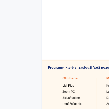
Programy, které si zaslouží Vaši poz
Oblíbené
M
Lidl Plus
K
Zoom PC
L
Skicář online
D
Peněžní deník
Ž