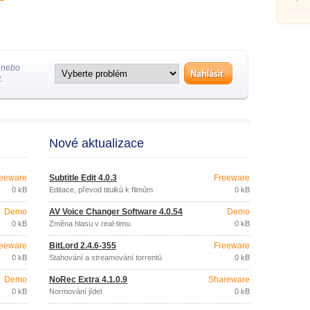
 nebo
.
Nové aktualizace
eeware
Subtitle Edit 4.0.3
Freeware
0 kB
Editace, převod titulků k filmům
0 kB
Demo
AV Voice Changer Software 4.0.54
Demo
0 kB
Změna hlasu v real-timu.
0 kB
eeware
BitLord 2.4.6-355
Freeware
0 kB
Stahování a streamování torrentů
0 kB
Demo
NoRec Extra 4.1.0.9
Shareware
0 kB
Normování jídel
0 kB