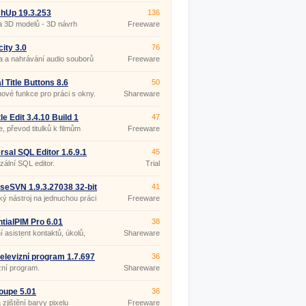
hUp 19.3.253
136
a 3D modelů - 3D návrh
Freeware
ru
ity 3.0
76
 a nahrávání audio souborů
Freeware
l Title Buttons 8.6
50
nové funkce pro práci s okny.
Shareware
le Edit 3.4.10 Build 1
47
ble
e, převod titulků k filmům
Freeware
rsal SQL Editor 1.6.9.1
45
zální SQL editor.
Trial
iseSVN 1.9.3.27038 32-bit
41
ký nástroj na jednuchou práci
Freeware
Version.
tialPIM Pro 6.01
38
 asistent kontaktů, úkolů,
Shareware
a poznámek.
 televizní program 1.7.697
36
zní program.
Shareware
oupe 5.01
36
 zjištění barvy pixelu
Freeware