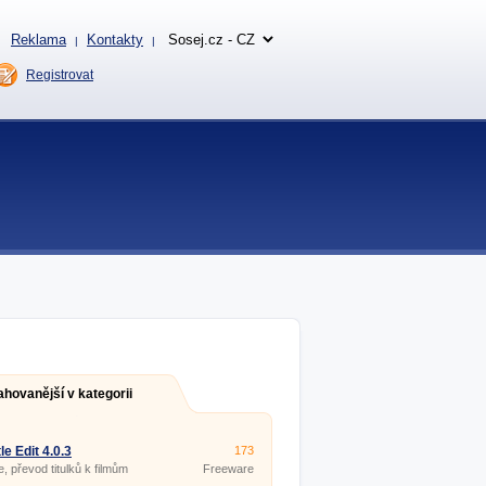
Reklama
Kontakty
|
|
Registrovat
ahovanější v kategorii
le Edit 4.0.3
173
e, převod titulků k filmům
Freeware