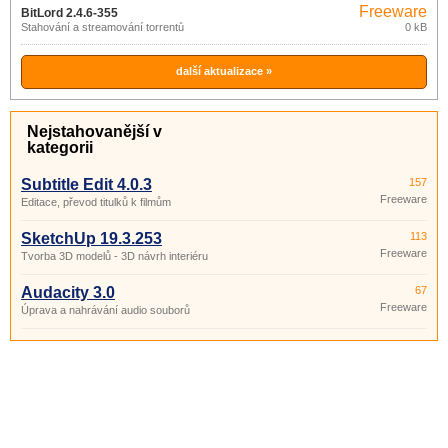
Freeware
BitLord 2.4.6-355
Stahování a streamování torrentů
0 kB
další aktualizace »
Nejstahovanější v
kategorii
Subtitle Edit 4.0.3
157
Freeware
Editace, převod titulků k filmům
SketchUp 19.3.253
113
Freeware
Tvorba 3D modelů - 3D návrh interiéru
Audacity 3.0
67
Freeware
Úprava a nahrávání audio souborů