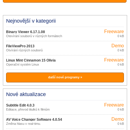
Nejnovější v kategorii
Freeware
Binary Viewer 6.17.1.08
Otevírání souborů v různých formátech
0 kB
Demo
FileViewPro 2013
Otvírání různých souborů
0 kB
Freeware
Linux Mint Cinnamon 15 Olivia
Operační systém Linux
0 kB
další nové programy »
Nové aktualizace
Freeware
Subtitle Edit 4.0.3
Editace, převod titulků k filmům
0 kB
Demo
AV Voice Changer Software 4.0.54
Změna hlasu v real-timu.
0 kB