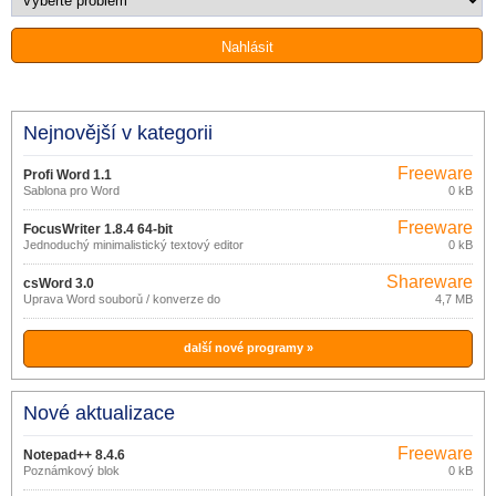
Nejnovější v kategorii
Freeware
Profi Word 1.1
Šablona pro Word
0 kB
Freeware
FocusWriter 1.8.4 64-bit
Jednoduchý minimalistický textový editor
0 kB
Shareware
csWord 3.0
Úprava Word souborů / konverze do
4,7 MB
PDF
další nové programy »
Nové aktualizace
Freeware
Notepad++ 8.4.6
Poznámkový blok
0 kB