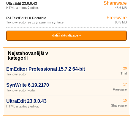
Shareware
UltraEdit 23.0.0.43
HTML a textový editor.
48,6 MB
Freeware
RJ TextEd 11.0 Portable
Textový editor se zvýrazněním syntaxe.
88,5 MB
další aktualizace »
Nejstahovanější v
kategorii
EmEditor Professional 15.7.2 64-bit
20
Trial
Textový editor.
SynWrite 6.19.2170
17
Freeware
Textový editor kódu.
UltraEdit 23.0.0.43
15
Shareware
HTML a textový editor.