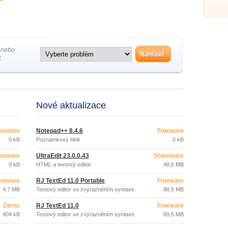
 nebo
.
Nové aktualizace
eeware
Notepad++ 8.4.6
Freeware
0 kB
Poznámkový blok
0 kB
eeware
UltraEdit 23.0.0.43
Shareware
0 kB
HTML a textový editor.
48,6 MB
reware
RJ TextEd 11.0 Portable
Freeware
4,7 MB
Textový editor se zvýrazněním syntaxe.
88,5 MB
Demo
RJ TextEd 11.0
Freeware
404 kB
Textový editor se zvýrazněním syntaxe.
89,5 MB