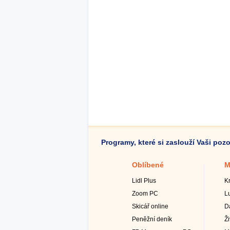
Programy, které si zaslouží Vaši poz
Oblíbené
M
Lidl Plus
K
Zoom PC
L
Skicář online
D
Peněžní deník
Ž