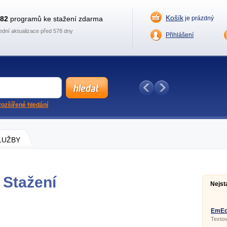
Košík
882
programů ke stažení zdarma
je prázdný
ední aktualizace před 578 dny
Přihlášení
ozšířené hledání
SLUŽBY
- Stažení
Nejst
EmEdi
64-bit
Textov