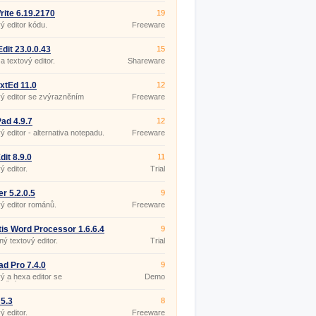
ite 6.19.2170
19
ý editor kódu.
Freeware
Edit 23.0.0.43
15
 textový editor.
Shareware
xtEd 11.0
12
ý editor se zvýrazněním
Freeware
e.
ad 4.9.7
12
ý editor - alternativa notepadu.
Freeware
dit 8.9.0
11
ý editor.
Trial
er 5.2.0.5
9
ý editor románů.
Freeware
tis Word Processor 1.6.6.4
9
ý textový editor.
Trial
ad Pro 7.4.0
9
ý a hexa editor se
Demo
zněním syntaxe.
 5.3
8
ý editor.
Freeware