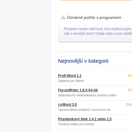
Oznámit potíže s programem
Program nejde stáhnout, má chybný popis
víte o novější verzi? Dejte nám o tom vědět
Nejnovější v kategorii
Profi Word 1.1
Fr
Šablona pro Word
FocusWriter 1.8.4 64-bit
Fr
Jednoduchý minimalistický textový editor
csWord 3.0
Sha
Úprava Word souborů / konverze do
PDF
Poznámkový blok 1.4.1 nebo 1.5
Textový editor pro tvorbu
neformátovaného textu