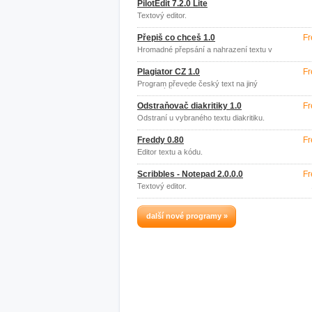
PilotEdit 7.2.0 Lite
Textový editor.
Přepiš co chceš 1.0
Fr
Hromadné přepsání a nahrazení textu v
souboru.
Plagiator CZ 1.0
Fr
Program převede český text na jiný
podobný český text.
Odstraňovač diakritiky 1.0
Fr
Odstraní u vybraného textu diakritiku.
Freddy 0.80
Fr
Editor textu a kódu.
Scribbles - Notepad 2.0.0.0
Fr
Textový editor.
další nové programy »