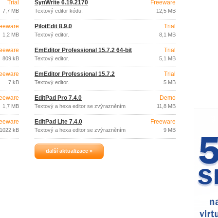
Trial
SynWrite 6.19.2170
Freeware
7,7 MB
Textový editor kódu.
12,5 MB
eeware
PilotEdit 8.9.0
Trial
1,2 MB
Textový editor.
8,1 MB
eeware
EmEditor Professional 15.7.2 64-bit
Trial
809 kB
Textový editor.
5,1 MB
eeware
EmEditor Professional 15.7.2
Trial
7 kB
Textový editor.
5 MB
eeware
EditPad Pro 7.4.0
Demo
1,7 MB
Textový a hexa editor se zvýrazněním
11,8 MB
syntaxe.
eeware
EditPad Lite 7.4.0
Freeware
1022 kB
Textový a hexa editor se zvýrazněním
9 MB
syntaxe.
další aktualizace »