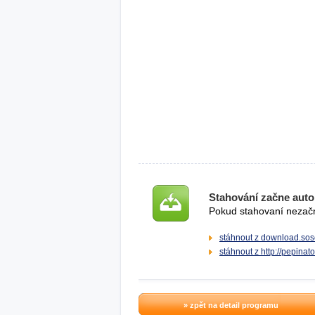
Stahování začne auto
Pokud stahovaní nezačne
stáhnout z download.sos
stáhnout z http://pepinato
» zpět na detail programu