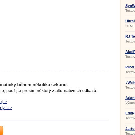
SynWr
Textov
Ultra
HTML a
RJ Te
Textov
syntax
AkelP
Textov
PilotE
Textov
yWrit
maticky během několika sekund.
Textov
, použijte prosím některý z alternativních odkazů:
Atlan
ej.cz
Výkonn
r.tym.cz
EditP
Textov
zvýra
Jarte
Textov