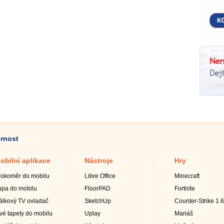
ornost
obilní aplikace
Nástroje
Hry
rokoměr do mobilu
Libre Office
Minecraft
upa do mobilu
FloorPAD
Fortnite
álkový TV ovladač
SketchUp
Counter-Strike 1.6
ivé tapety do mobilu
Uplay
Mariáš