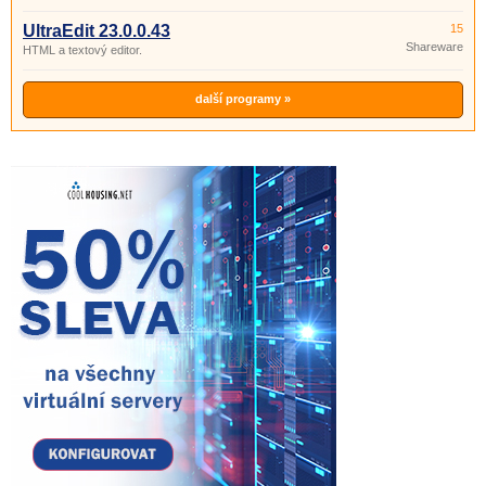
UltraEdit 23.0.0.43
15
Shareware
HTML a textový editor.
další programy »