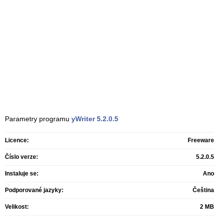
Parametry programu
yWriter
5.2.0.5
Licence:
Freeware
Číslo verze:
5.2.0.5
Instaluje se:
Ano
Podporované jazyky:
Čeština
Velikost:
2 MB