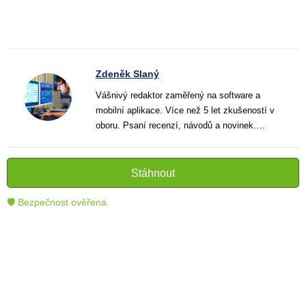
Zdeněk Slaný
Vášnivý redaktor zaměřený na software a
mobilní aplikace. Více než 5 let zkušeností v
oboru. Psaní recenzí, návodů a novinek.
Tvůrce jasných a informativních textů, které
pomáhají čtenářům lépe porozumět a využít
moderní technologie.
Stáhnout
🛡 Bezpečnost ověřena