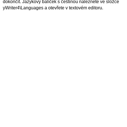
dokončit. Jazykový balíček s češtinou naleznete ve složce
yWriter4\Languages a otevřete v textovém editoru.