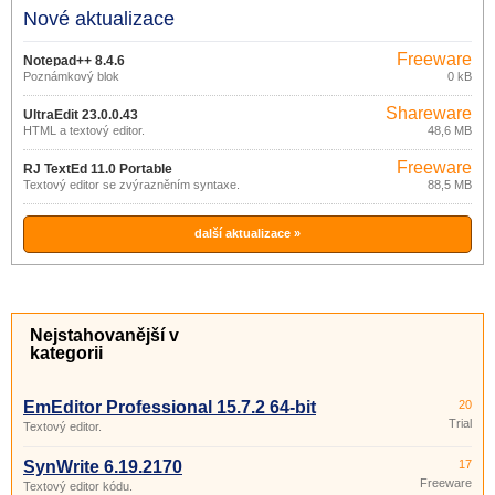
Nové aktualizace
Freeware
Notepad++ 8.4.6
Poznámkový blok
0 kB
Shareware
UltraEdit 23.0.0.43
HTML a textový editor.
48,6 MB
Freeware
RJ TextEd 11.0 Portable
Textový editor se zvýrazněním syntaxe.
88,5 MB
další aktualizace »
Nejstahovanější v
kategorii
EmEditor Professional 15.7.2 64-bit
20
Trial
Textový editor.
SynWrite 6.19.2170
17
Freeware
Textový editor kódu.