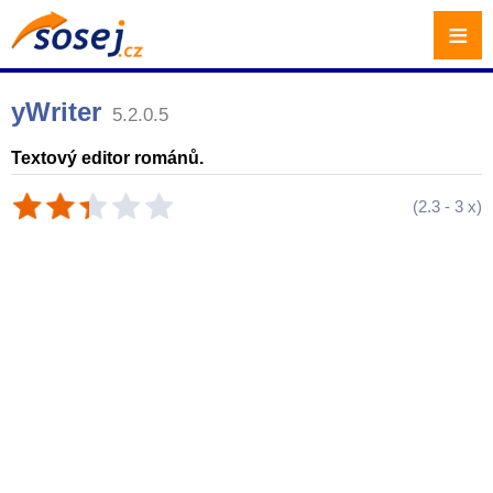
≡
yWriter
5.2.0.5
Textový editor románů.
(
2.3
-
3
x)