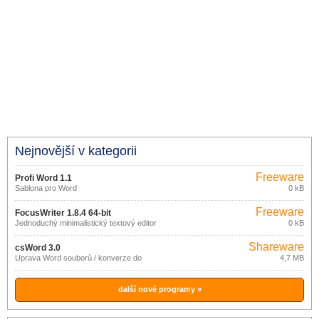
Nejnovější v kategorii
Freeware
Profi Word 1.1
Šablona pro Word
0 kB
Freeware
FocusWriter 1.8.4 64-bit
Jednoduchý minimalistický textový editor
0 kB
Shareware
csWord 3.0
Úprava Word souborů / konverze do
4,7 MB
PDF
další nové programy »