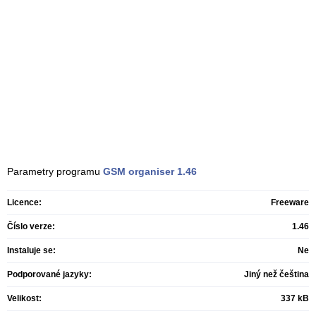
Parametry programu
GSM organiser
1.46
Licence:
Freeware
Číslo verze:
1.46
Instaluje se:
Ne
Podporované jazyky:
Jiný než čeština
Velikost:
337 kB