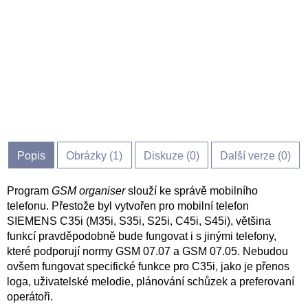
Popis
Obrázky (
1
)
Diskuze (
0
)
Další verze (0)
Program
GSM organiser
slouží ke správě mobilního
telefonu. Přestože byl vytvořen pro mobilní telefon
SIEMENS C35i (M35i, S35i, S25i, C45i, S45i), většina
funkcí pravděpodobně bude fungovat i s jinými telefony,
které podporují normy GSM 07.07 a GSM 07.05. Nebudou
ovšem fungovat specifické funkce pro C35i, jako je přenos
loga, uživatelské melodie, plánování schůzek a preferovaní
operátoři.