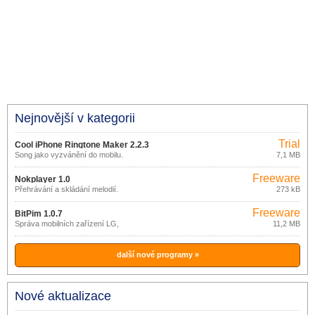
Nejnovější v kategorii
Trial
Cool iPhone Ringtone Maker 2.2.3
Song jako vyzvánění do mobilu.
7,1 MB
Freeware
Nokplayer 1.0
Přehrávání a skládání melodií.
273 kB
Freeware
BitPim 1.0.7
Správa mobilních zařízení LG,
11,2 MB
SAMSUNG a SANYO.
další nové programy »
Nové aktualizace