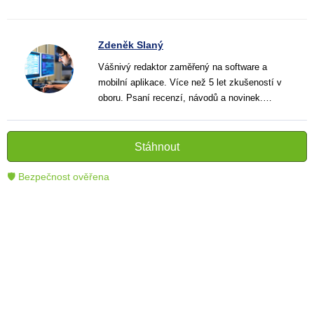
Zdeněk Slaný
Vášnivý redaktor zaměřený na software a
mobilní aplikace. Více než 5 let zkušeností v
oboru. Psaní recenzí, návodů a novinek.
Tvůrce jasných a informativních textů, které
pomáhají čtenářům lépe porozumět a využít
moderní technologie.
Stáhnout
🛡 Bezpečnost ověřena