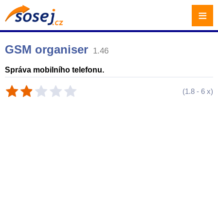
≡
GSM organiser
1.46
Správa mobilního telefonu.
(
1.8
-
6
x)