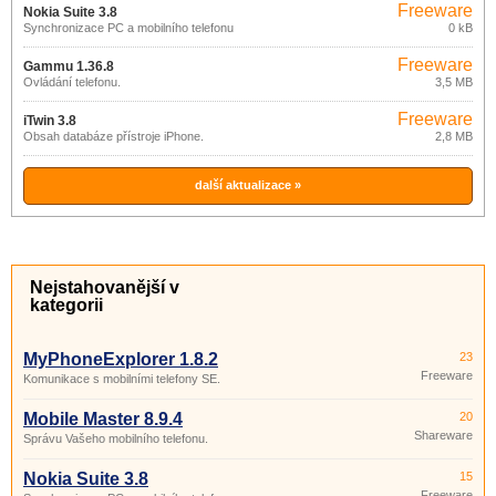
Freeware
Nokia Suite 3.8
Synchronizace PC a mobilního telefonu
0 kB
Freeware
Gammu 1.36.8
Ovládání telefonu.
3,5 MB
Freeware
iTwin 3.8
Obsah databáze přístroje iPhone.
2,8 MB
další aktualizace »
Nejstahovanější v
kategorii
MyPhoneExplorer 1.8.2
23
Freeware
Komunikace s mobilními telefony SE.
Mobile Master 8.9.4
20
Shareware
Správu Vašeho mobilního telefonu.
Nokia Suite 3.8
15
Freeware