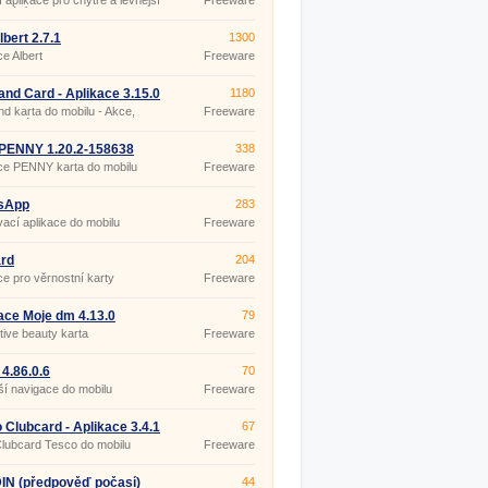
í aplikace pro chytré a levnější
Freeware
ování
lbert 2.7.1
1300
ce Albert
Freeware
and Card - Aplikace 3.15.0
1180
nd karta do mobilu - Akce,
Freeware
a Letáky.
 PENNY 1.20.2-158638
338
ce PENNY karta do mobilu
Freeware
sApp
283
ací aplikace do mobilu
Freeware
ard
204
ce pro věrnostní karty
Freeware
ace Moje dm 4.13.0
79
ive beauty karta
Freeware
4.86.0.6
70
ší navigace do mobilu
Freeware
 Clubcard - Aplikace 3.4.1
67
lubcard Tesco do mobilu
Freeware
IN (předpověď počasí)
44