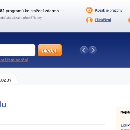
Košík
882
programů ke stažení zdarma
je prázdný
ední aktualizace před 578 dny
Přihlášení
ozšířené hledání
SLUŽBY
lu
Nejst
Lidl 