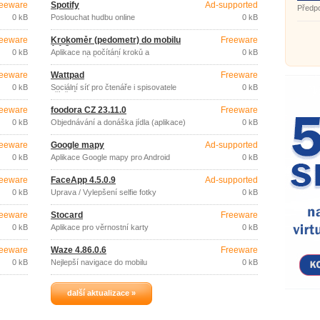
eeware
Spotify
Ad-supported
3.6
Předp
0 kB
Poslouchat hudbu online
0 kB
eeware
Krokoměr (pedometr) do mobilu
Freeware
1.1.2
0 kB
Aplikace na počítání kroků a
0 kB
monitorování kalorií
eeware
Wattpad
Freeware
0 kB
Sociální síť pro čtenáře i spisovatele
0 kB
příběhů
eeware
foodora CZ 23.11.0
Freeware
0 kB
Objednávání a donáška jídla (aplikace)
0 kB
eeware
Google mapy
Ad-supported
0 kB
Aplikace Google mapy pro Android
0 kB
eeware
FaceApp 4.5.0.9
Ad-supported
0 kB
Úprava / Vylepšení selfie fotky
0 kB
eeware
Stocard
Freeware
0 kB
Aplikace pro věrnostní karty
0 kB
eeware
Waze 4.86.0.6
Freeware
0 kB
Nejlepší navigace do mobilu
0 kB
další aktualizace »