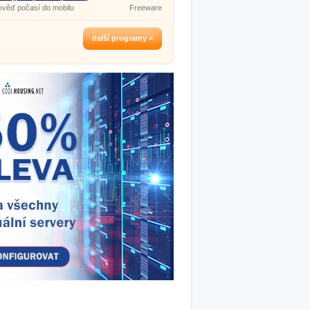
ověď počasí do mobilu
Freeware
další programy »