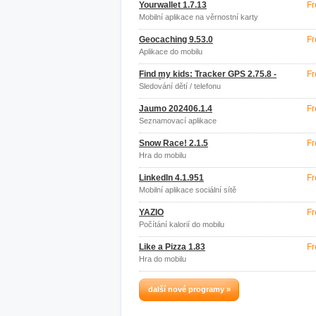
Yourwallet 1.7.13
Fr
Mobilní aplikace na věrnostní karty
Geocaching 9.53.0
Fr
Aplikace do mobilu
Find my kids: Tracker GPS 2.75.8 -
Fr
google
Sledování dětí / telefonu
Jaumo 202406.1.4
Fr
Seznamovací aplikace
Snow Race! 2.1.5
Fr
Hra do mobilu
LinkedIn 4.1.951
Fr
Mobilní aplikace sociální sítě
YAZIO
Fr
Počítání kalorií do mobilu
Like a Pizza 1.83
Fr
Hra do mobilu
další nové programy »