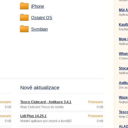
Mobiln
nakup
iPhone
Můj A
Aplika
Ostatní OS
Kaufl
Symbian
Kaufla
Slevy 
Moje
Aplika
What
Chatov
Stoc
Aplika
Aplik
Nové aktualizace
Dm act
Waze 
eeware
Tesco Clubcard - Aplikace 3.4.1
Freeware
Nejlep
0 kB
Moje Clubcard Tesco do mobilu
0 kB
Tesco
eeware
Lidl Plus 14.25.1
Freeware
Moje C
0 kB
Mobilní aplikace pro chytré a levnější
0 kB
nakupování
ALAD