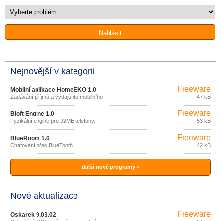
Nejnovější v kategorii
Freeware
Mobilní aplikace HomeEKO 1,0
Zadávání příjmů a výdajů do mobilního
47 kB
zařízení (telefonu).
Freeware
Bloft Engine 1.0
Fyzikální engine pro J2ME telefony.
53 kB
Freeware
BlueRoom 1.0
Chatování přes BlueTooth.
42 kB
další nové programy »
Nové aktualizace
Freeware
Oskarek 9.03.02