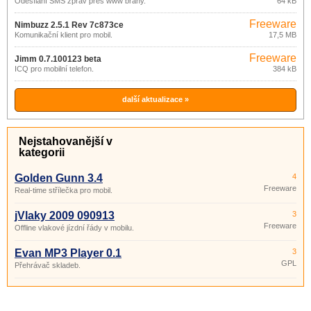
Odesílání SMS zpráv přes www brány.
64 kB
Freeware
Nimbuzz 2.5.1 Rev 7c873ce
Komunikační klient pro mobil.
17,5 MB
Freeware
Jimm 0.7.100123 beta
ICQ pro mobilní telefon.
384 kB
další aktualizace »
Nejstahovanější v
kategorii
Golden Gunn 3.4
4
Freeware
Real-time střílečka pro mobil.
jVlaky 2009 090913
3
Freeware
Offline vlakové jízdní řády v mobilu.
Evan MP3 Player 0.1
3
GPL
Přehrávač skladeb.