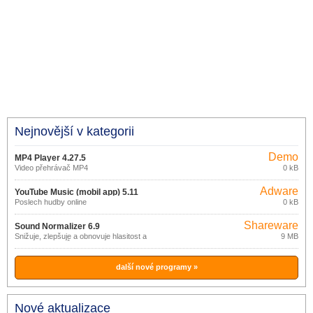
Nejnovější v kategorii
Demo
MP4 Player 4.27.5
Video přehrávač MP4
0 kB
Adware
YouTube Music (mobil app) 5.11
Poslech hudby online
0 kB
Shareware
Sound Normalizer 6.9
Snižuje, zlepšuje a obnovuje hlasitost a
9 MB
velikost souborů.
další nové programy »
Nové aktualizace