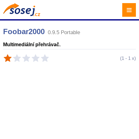
≡
Foobar2000
0.9.5 Portable
Multimediální přehrávač.
(
1
-
1
x)