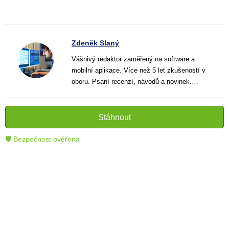
Zdeněk Slaný
Vášnivý redaktor zaměřený na software a
mobilní aplikace. Více než 5 let zkušeností v
oboru. Psaní recenzí, návodů a novinek.
Tvůrce jasných a informativních textů, které
pomáhají čtenářům lépe porozumět a využít
moderní technologie.
Stáhnout
🛡 Bezpečnost ověřena