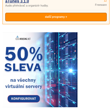
aTunes 3.1.0
12
Freeware
Audio přehrávač a organizér hudby.
další programy »