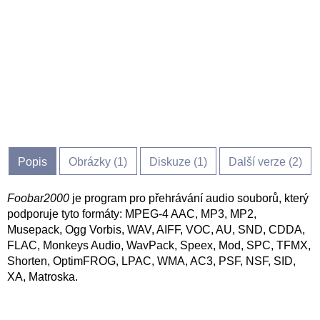
Popis
Obrázky (
1
)
Diskuze (
1
)
Další verze (2)
Foobar2000
je program pro přehrávání audio souborů, který
podporuje tyto formáty: MPEG-4 AAC, MP3, MP2,
Musepack, Ogg Vorbis, WAV, AIFF, VOC, AU, SND, CDDA,
FLAC, Monkeys Audio, WavPack, Speex, Mod, SPC, TFMX,
Shorten, OptimFROG, LPAC, WMA, AC3, PSF, NSF, SID,
XA, Matroska.