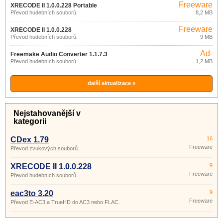
Freeware
XRECODE II 1.0.0.228 Portable
Převod hudebních souborů.
8,2 MB
Freeware
XRECODE II 1.0.0.228
Převod hudebních souborů.
9 MB
Ad-
Freemake Audio Converter 1.1.7.3
supported
Převod hudebních souborů.
1,2 MB
další aktualizace »
Nejstahovanější v
kategorii
CDex 1.79
16
Freeware
Převod zvukových souborů.
XRECODE II 1.0.0.228
9
Freeware
Převod hudebních souborů.
eac3to 3.20
9
Freeware
Převod E-AC3 a TrueHD do AC3 nebo FLAC.