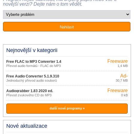
novější verzi? Dejte nám o tom vědět.
Nejnovější v kategorii
Freeware
Free FLAC to MP3 Converter 1.4
Převod audio formátů - FLAC do MP3
1,4 MB
Ad-
Free Audio Converter 5.1.9.310
supported
Jednoduchý převod audio souborů
30,7 MB
Freeware
Audiograbber 1.83 2020 ed.
Převod zvukového CD do MP3
0 kB
další nové programy »
Nové aktualizace