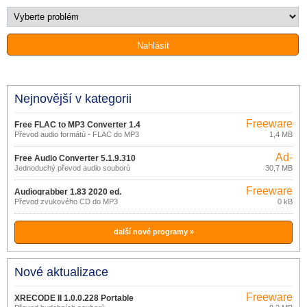
Nejnovější v kategorii
Freeware
Free FLAC to MP3 Converter 1.4
Převod audio formátů - FLAC do MP3
1,4 MB
Ad-
Free Audio Converter 5.1.9.310
supported
Jednoduchý převod audio souborů
30,7 MB
Freeware
Audiograbber 1.83 2020 ed.
Převod zvukového CD do MP3
0 kB
další nové programy »
Nové aktualizace
Freeware
XRECODE II 1.0.0.228 Portable