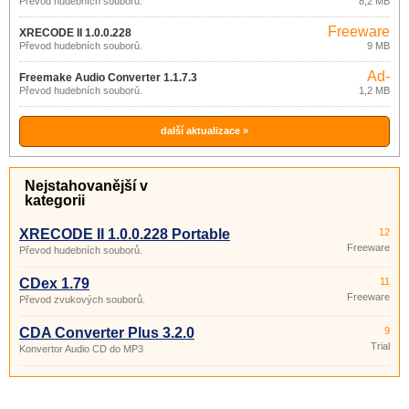
Převod hudebních souborů.
8,2 MB
Freeware
XRECODE II 1.0.0.228
Převod hudebních souborů.
9 MB
Ad-
Freemake Audio Converter 1.1.7.3
supported
Převod hudebních souborů.
1,2 MB
další aktualizace »
Nejstahovanější v
kategorii
XRECODE II 1.0.0.228 Portable
12
Freeware
Převod hudebních souborů.
CDex 1.79
11
Freeware
Převod zvukových souborů.
CDA Converter Plus 3.2.0
9
Trial
Konvertor Audio CD do MP3