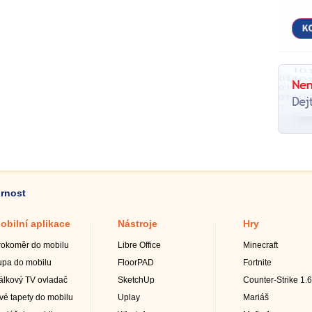
ornost
obilní aplikace
Nástroje
Hry
rokoměr do mobilu
Libre Office
Minecraft
upa do mobilu
FloorPAD
Fortnite
álkový TV ovladač
SketchUp
Counter-Strike 1.6
ivé tapety do mobilu
Uplay
Mariáš