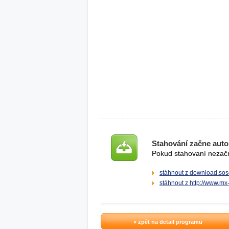
Stahování začne auto
Pokud stahovaní nezačne
stáhnout z download.sos
stáhnout z http://www.mx
» zpět na detail programu