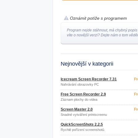
Oznámit potíže s programem
Program nejde stáhnout, má chybný popis
víte o novější verzi? Dejte nám o tom vědět
Nejnovější v kategorii
Icecream Screen Recorder 7.31
Fr
Nahrávání obrazovky PC
Free Screen Recorder 2.9
Fr
Záznam plochy do videa
Screen Master 2.0
Fr
Snadné vytváření printscreenu
obrazovky.
QuickScreenShots 2.2.5
Rychlé pořízení screenshotů.