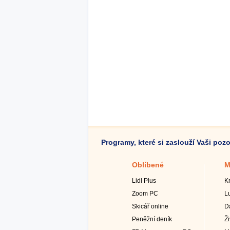
Programy, které si zaslouží Vaši poz
Oblíbené
M
Lidl Plus
K
Zoom PC
L
Skicář online
D
Peněžní deník
Ž