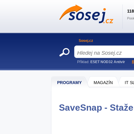
11
Posl
Sosej.cz
Příklad:
ESET NOD32 Antivir
R
PROGRAMY
MAGAZÍN
IT 
SaveSnap - Staže