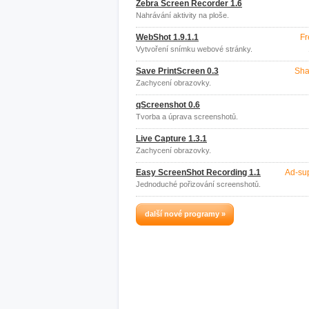
Zebra Screen Recorder 1.6
Nahrávání aktivity na ploše.
WebShot 1.9.1.1
Fr
Vytvoření snímku webové stránky.
Save PrintScreen 0.3
Sha
Zachycení obrazovky.
qScreenshot 0.6
Tvorba a úprava screenshotů.
Live Capture 1.3.1
Zachycení obrazovky.
Easy ScreenShot Recording 1.1
Ad-su
Jednoduché pořizování screenshotů.
další nové programy »