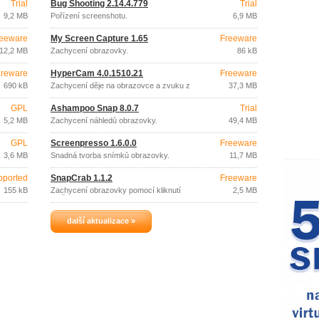
Trial
Bug Shooting 2.14.4.779
Trial
9,2 MB
Pořízení screenshotu.
6,9 MB
eeware
My Screen Capture 1.65
Freeware
12,2 MB
Zachycení obrazovky.
86 kB
reware
HyperCam 4.0.1510.21
Freeware
690 kB
Zachycení děje na obrazovce a zvuku z
37,3 MB
mikrofonu.
GPL
Ashampoo Snap 8.0.7
Trial
5,2 MB
Zachycení náhledů obrazovky.
49,4 MB
GPL
Screenpresso 1.6.0.0
Freeware
3,6 MB
Snadná tvorba snímků obrazovky.
11,7 MB
pported
SnapCrab 1.1.2
Freeware
155 kB
Zachycení obrazovky pomocí kliknutí
2,5 MB
myši.
další aktualizace »