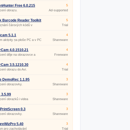
nHunter Free 6.0.215
5
cení obrazu.
Ad-supported
k Barcode Reader Toolkit
5
1
znání čárových kódů v
Trial
kách.
cam 5.1.1
4
 aktivity na ploše PC a v PC
Shareware
(nahrávání obrazovky)
rCam 4.0.1510.21
4
ení děje na obrazovce a
Freeware
z mikrofonu.
rCam 3.5.1210.30
4
ení obrazu do Avi.
Trial
e DemoRec 1.1.95
3
cení obrazovky.
Shareware
 3.5.99
3
ení obrazků i videa
Shareware
PrintScreen 0.3
3
cení obrazovky.
Shareware
reWizPro 5.40
3
am pro zachytávání
Trial