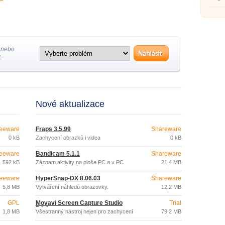
obraz
 nebo
.
Nové aktualizace
eeware
Fraps 3.5.99
Shareware
0 kB
Zachycení obrazků i videa
0 kB
eeware
Bandicam 5.1.1
Shareware
592 kB
Záznam aktivity na ploše PC a v PC
21,4 MB
hrách (nahrávání obrazovky)
eeware
HyperSnap-DX 8.06.03
Shareware
5,8 MB
Vytváření náhledů obrazovky.
12,2 MB
GPL
Movavi Screen Capture Studio
Trial
7.1.0
1,8 MB
Všestranný nástroj nejen pro zachycení
79,2 MB
obrazovky.