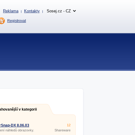
Reklama
Kontakty
|
|
Registrovat
ahovanější v kategorii
rSnap-DX 8.06.03
12
ení náhledů obrazovky.
Shareware