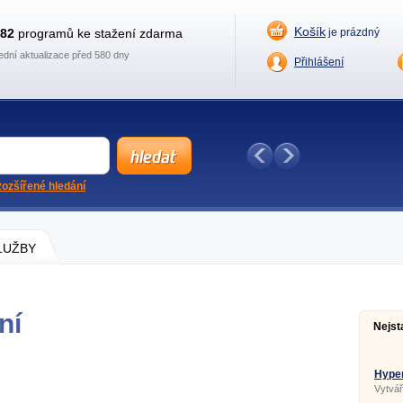
Košík
882
programů ke stažení zdarma
je prázdný
ední aktualizace před 580 dny
Přihlášení
ozšířené hledání
SLUŽBY
ní
Nejst
Hype
Vytvář