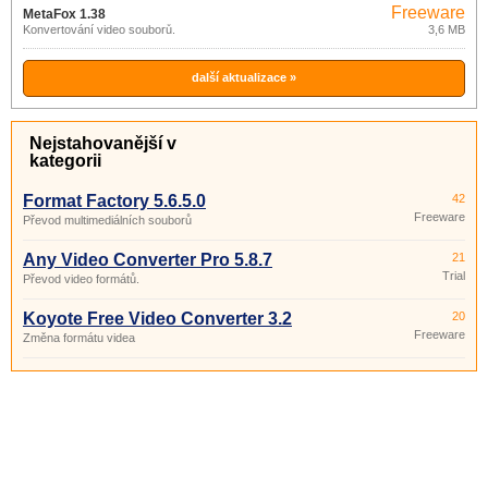
Freeware
MetaFox 1.38
Konvertování video souborů.
3,6 MB
další aktualizace »
Nejstahovanější v
kategorii
Format Factory 5.6.5.0
42
Freeware
Převod multimediálních souborů
Any Video Converter Pro 5.8.7
21
Trial
Převod video formátů.
Koyote Free Video Converter 3.2
20
Freeware
Změna formátu videa