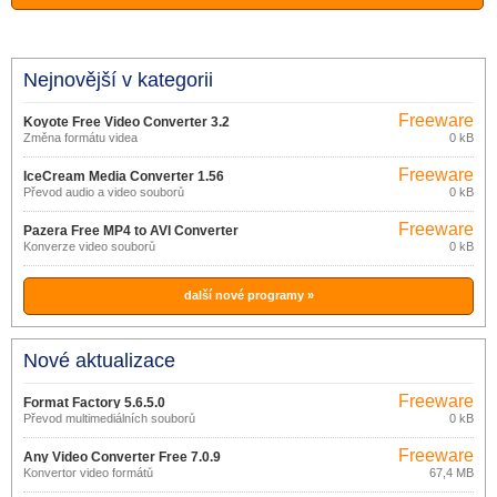
Nejnovější v kategorii
Freeware
Koyote Free Video Converter 3.2
Změna formátu videa
0 kB
Freeware
IceCream Media Converter 1.56
Převod audio a video souborů
0 kB
Freeware
Pazera Free MP4 to AVI Converter
Konverze video souborů
0 kB
1.9
další nové programy »
Nové aktualizace
Freeware
Format Factory 5.6.5.0
Převod multimediálních souborů
0 kB
Freeware
Any Video Converter Free 7.0.9
Konvertor video formátů
67,4 MB